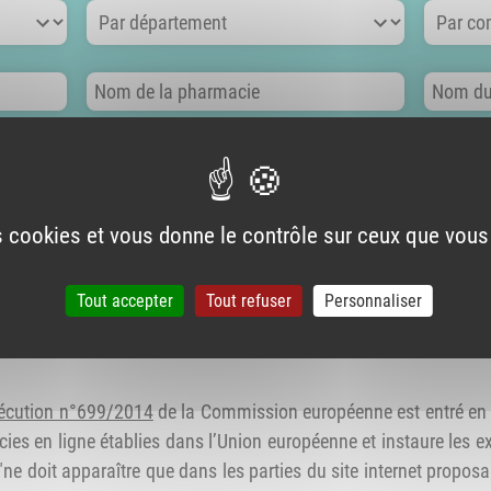
Par département
Par co
Nom de la pharmacie
Nom du t
RECHERCHER
VOIR TOUTE LA LISTE
es cookies et vous donne le contrôle sur ceux que vous
RMAT CSV
Tout accepter
Tout refuser
Personnaliser
ttention des pharmaciens responsables de sites
n
xécution n°699/2014
de la Commission européenne est entré en ap
s en ligne établies dans l’Union européenne et instaure les e
r "ne doit apparaître que dans les parties du site internet prop