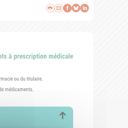
Imprimer
Envoyer par e-mail
Partager sur Face
Partager sur Bl
Partager sur 
ts à prescription médicale
macie ou du titulaire.
ne de médicaments.