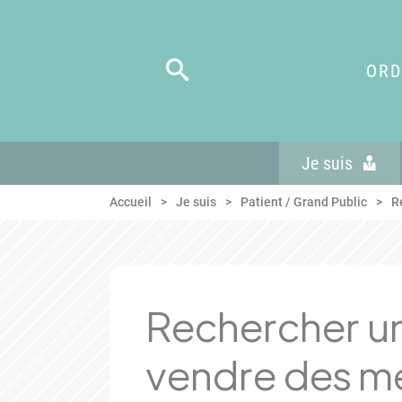
Panneau de gestion des cookies
Aller au menu
Aller au contenu
Aller en bas de page
ORD
Je suis
Accueil
Je suis
Patient / Grand Public
R
Rechercher un 
vendre des m