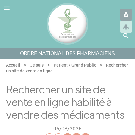
Panneau de gestion des cookies
Aller au menu
Aller au contenu
Aller en bas de page
ORDRE NATIONAL DES PHARMACIENS
Accueil
Je suis
Patient / Grand Public
Rechercher
un site de vente en ligne...
Rechercher un site de
vente en ligne habilité à
vendre des médicaments
05/08/2026