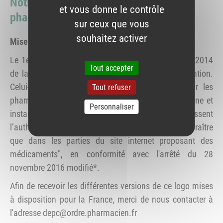
Notice d'information à l'attention des
et vous donne le contrôle
pharmaciens responsables de sites
sur ceux que vous
souhaitez activer
Mise à disposition du logo commun
Le 1er juillet 2015, le
règlement d’exécution n°699/2014
Tout accepter
de la Commission européenne est entré en application.
Celui-ci définit le design d’un logo commun pour les
Tout refuser
pharmacies en ligne établies dans l’Union européenne et
Personnaliser
instaure les exigences techniques qui garantissent
l’authenticité de ce logo. Ce dernier "ne doit apparaître
que dans les parties du site internet proposant des
médicaments", en conformité avec l'arrêté du 28
novembre 2016 modifié*.
Afin de recevoir les différentes versions de ce logo mises
à disposition pour la France, merci de nous contacter à
l'adresse depc@ordre.pharmacien.fr