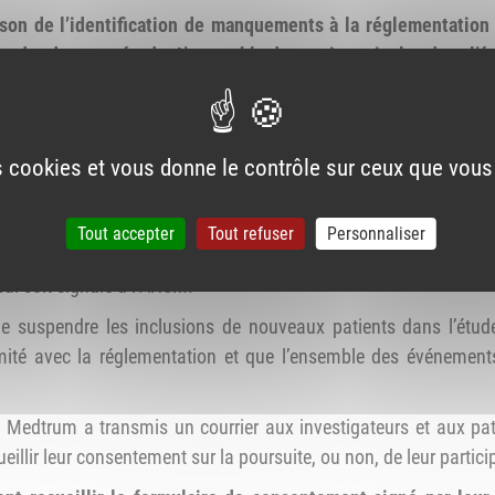
ison de l’identification de manquements à la réglementation 
cadre de cette étude. L’ensemble des patients inclus dans l’ét
 centres en France, environ 160 patients (adultes et enfants) ont
es cookies et vous donne le contrôle sur ceux que vous
 de l'ANSM du marché des dispositifs médicaux, l'ANSM a 
 de graves, notamment des cas d’hyperglycémie et d’hypoglycémi
Tout accepter
Tout refuser
Personnaliser
éclarés par le fabricant. Or, la réglementation impose que tout
cal soit signalé à l’ANSM.
 suspendre les inclusions de nouveaux patients dans l’étude
ité avec la réglementation et que l’ensemble des événements 
 Medtrum a transmis un courrier aux investigateurs et aux pati
ueillir leur consentement sur la poursuite, ou non, de leur partici