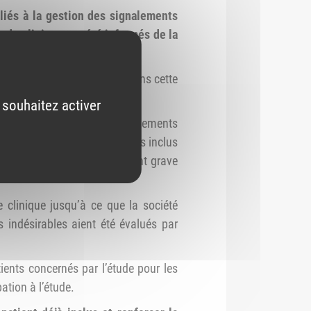
liés à la gestion des signalements
ude clinique ont été informés de la
 été inclus et sont suivis dans cette
 souhaitez activer
constaté que plusieurs événements
e, survenus chez des patients inclus
 incident ou risque d’incident grave
 clinique jusqu’à ce que la société
indésirables aient été évalués par
ents concernés par l’étude pour les
pation à l’étude.