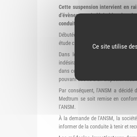
Cette suspension intervient en ra
d’évènements indésirables dans le 
conduite à tenir.
Débutée en avril 2024 dans plusieurs
étude clinique.
Ce site utilise d
Dans le cadre de la surveillance
indésirables pouvant être qualifiés
dans cette étude n’avaient pas été d
pouvant être lié à un dispositif médi
Par conséquent, l'ANSM a décidé de
Medtrum se soit remise en conform
l’ANSM.
À la demande de l'ANSM, la société
informer de la conduite à tenir et rec