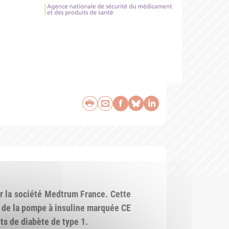
Imprimer
Envoyer par e-mail
Partager sur Face
Partager sur Bl
Partager sur 
r la société Medtrum France. Cette
de de la pompe à insuline marquée CE
ts de diabète de type 1.