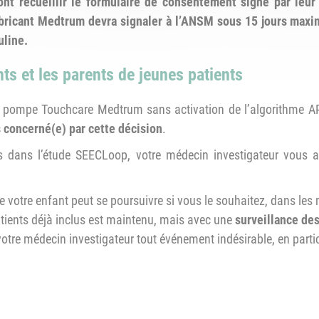
nt recueillir le formulaire de consentement signé par leur p
abricant Medtrum devra signaler à l’ANSM sous 15 jours maxi
uline.
ts et les parents de jeunes patients
ne pompe Touchcare Medtrum sans activation de l’algorithme 
 concerné(e) par cette décision
.
s dans l’étude SEECLoop, votre médecin investigateur vous a
 de votre enfant peut se poursuivre si vous le souhaitez, dans 
patients déjà inclus est maintenu, mais avec une
surveillance des
otre médecin investigateur tout événement indésirable, en particu