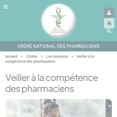
Panneau de gestion des cookies
Aller au menu
Aller au contenu
Aller en bas de page
ORDRE NATIONAL DES PHARMACIENS
Accueil
L'Ordre
Les missions
Veiller à la
compétence des pharmaciens
Veiller à la compétence
des pharmaciens