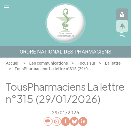
Panneau de gestion des cookies
Aller au menu
Aller au contenu
Aller en bas de page
ORDRE NATIONAL DES PHARMACIENS
Accueil
Les communications
Focus sur
La lettre
TousPharmaciens La lettre n°315 (29/0...
TousPharmaciens La lettre
n°315 (29/01/2026)
29/01/2026
Imprimer
Envoyer par e-mail
Partager sur Faceb
Partager sur Blu
Partager sur L