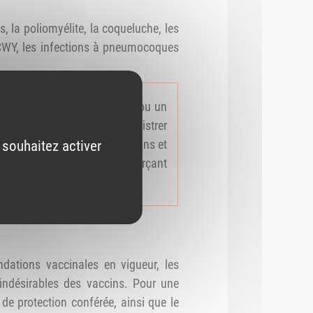
, la poliomyélite, la coqueluche, les
CWY, les infections à pneumocoques
ie à usage intérieur (PUI) ou un
orisés à prescrire et à administrer
l aux personnes âgées de 11 ans et
 souhaitez activer
es pharmaciens habilités exerçant
isés et le personnel.
dations vaccinales en vigueur, les
 indésirables des vaccins. Pour une
e de protection conférée, ainsi que le