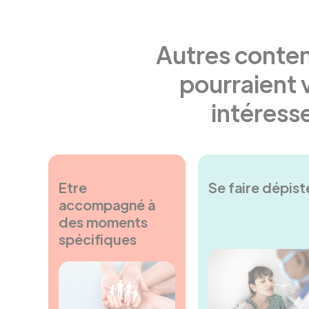
Autres conten
pourraient 
intéress
Etre
Se faire dépist
accompagné à
des moments
spécifiques