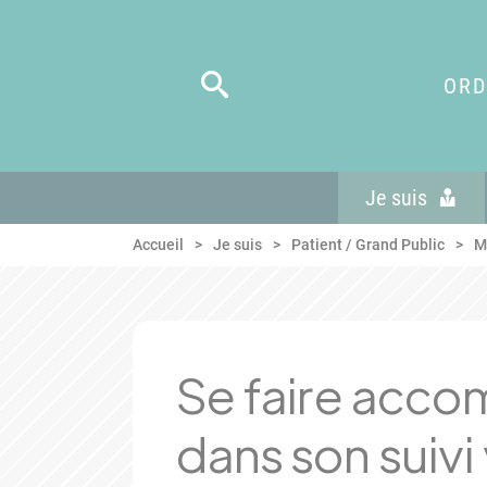
Panneau de gestion des cookies
Aller au menu
Aller au contenu
Aller en bas de page
ORD
Je suis
Accueil
Je suis
Patient / Grand Public
M
Se faire acc
dans son suivi