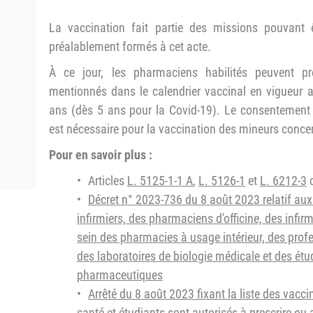
La vaccination fait partie des missions pouvant 
préalablement formés à cet acte.
À ce jour, les pharmaciens habilités peuvent pre
mentionnés dans le calendrier vaccinal en vigueur
ans (dès 5 ans pour la Covid-19). Le consentement de
est nécessaire pour la vaccination des mineurs conce
Pour en savoir plus :
Articles
L. 5125-1-1 A
,
L. 5126-1
et
L. 6212-3
d
Décret n° 2023-736 du 8 août 2023 relatif a
infirmiers, des pharmaciens d'officine, des infi
sein des pharmacies à usage intérieur, des prof
des laboratoires de biologie médicale et des étu
pharmaceutiques
Arrêté du 8 août 2023 fixant la liste des vacc
santé et étudiants sont autorisés à prescrire ou 