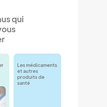
us qui
vous
er
er
Les médicaments
et autres
produits de
santé