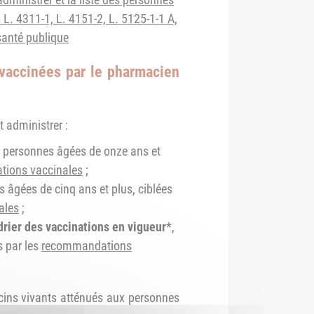
 L. 4311-1, L. 4151-2, L. 5125-1-1 A,
santé publique
 vaccinées par le pharmacien
t administrer :
x personnes âgées de onze ans et
ions vaccinales
;
s âgées de cinq ans et plus, ciblées
ales
;
drier des vaccinations en vigueur
*,
s par les
recommandations
ccins vivants atténués aux personnes