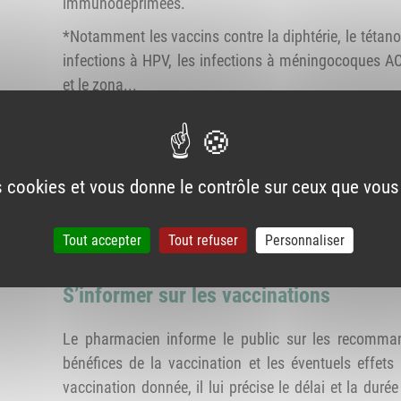
immunodéprimées.
*Notamment les vaccins contre la diphtérie, le tétanos
infections à HPV, les infections à méningocoques A
et le zona...
Les pharmaciens formés exerçant dans une pharmac
laboratoire de biologie médicale sont également aut
les vaccins mentionnés dans le calendrier vaccina
es cookies et vous donne le contrôle sur ceux que vous
plus (dès 5 ans pour la Covid-19). En pratique, l
dans une PUI peuvent vacciner les patients hospital
Tout accepter
Tout refuser
Personnaliser
S’informer sur les vaccinations
Le pharmacien informe le public sur les recomman
bénéfices de la vaccination et les éventuels effets
vaccination donnée, il lui précise le délai et la duré