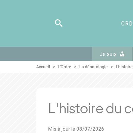
Panneau de gestion des cookies
Aller au menu
Aller au contenu
Aller en bas de page
ORD
Je suis
Accueil
L'Ordre
La déontologie
L'histoir
L'histoire du 
Mis à jour le 08/07/2026