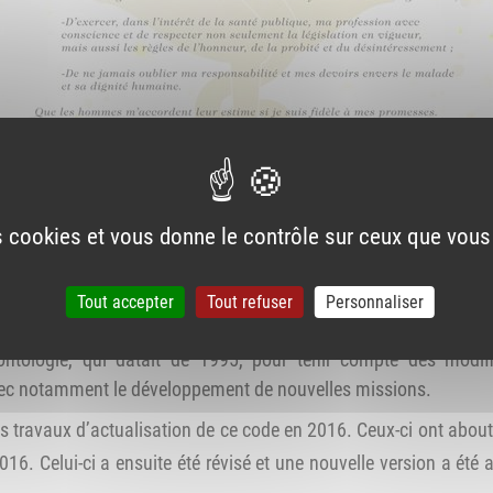
es cookies et vous donne le contrôle sur ceux que vous
t-il évoluer ?
Tout accepter
Tout refuser
Personnaliser
législateur de préparer un code de déontologie édicté sous la f
tologie, qui datait de 1995, pour tenir compte des modific
vec notamment le développement de nouvelles missions.
ts travaux d’actualisation de ce code en 2016. Ceux-ci ont abouti
016. Celui-ci a ensuite été révisé et une nouvelle version a été 