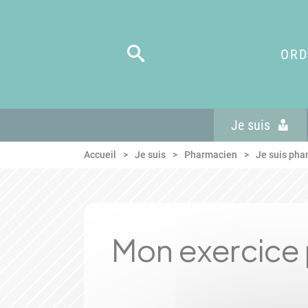
Panneau de gestion des cookies
Aller au menu
Aller au contenu
Aller en bas de page
ORD
Je suis
Accueil
Je suis
Pharmacien
Je suis pha
Mon exercice 