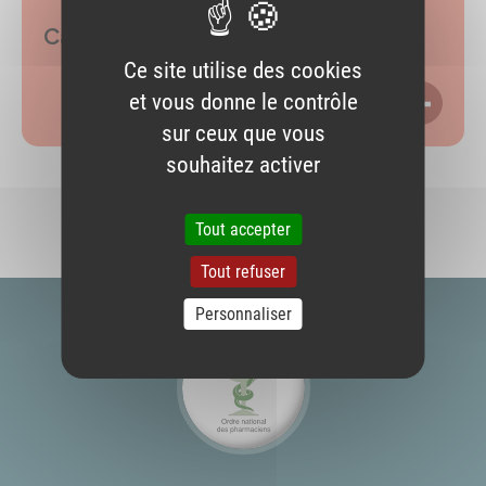
Campagne de distribution d’iode
Ce site utilise des cookies
et vous donne le contrôle
LIRE P
sur ceux que vous
souhaitez activer
Tout accepter
Tout refuser
Personnaliser