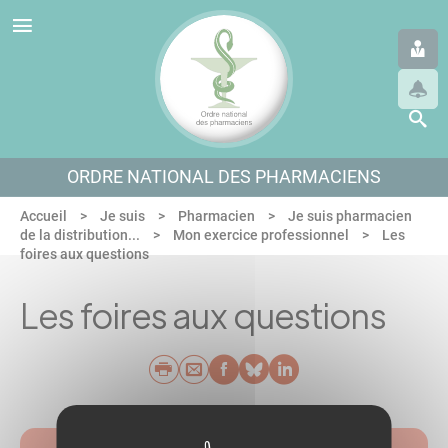
Panneau de gestion des cookies
Aller au menu
Aller au contenu
Aller en bas de page
ORDRE NATIONAL DES PHARMACIENS
Accueil
Je suis
Pharmacien
Je suis pharmacien
de la distribution...
Mon exercice professionnel
Les
foires aux questions
Les foires aux questions
Imprimer
Envoyer par e-mail
Partager sur Faceb
Partager sur Blu
Partager sur L