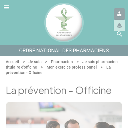
Panneau de gestion des cookies
Aller au menu
Aller au contenu
Aller en bas de page
ORDRE NATIONAL DES PHARMACIENS
Accueil
Je suis
Pharmacien
Je suis pharmacien
titulaire d'officine
Mon exercice professionnel
La
prévention - Officine
La prévention - Officine