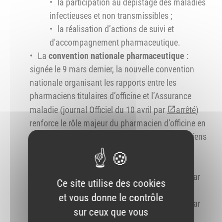
la participation au dépistage des maladies
infectieuses et non transmissibles ;
la réalisation d’actions de suivi et
d'accompagnement pharmaceutique.
La
convention nationale pharmaceutique
:
signée le 9 mars dernier, la nouvelle convention
nationale organisant les rapports entre les
pharmaciens titulaires d’officine et l’Assurance
maladie (journal Officiel du 10 avril par
arrêté
)
renforce le rôle majeur du pharmacien d’officine en
tant qu’acteur de santé publique. Les pharmaciens
volontaires peuvent accompagner les patients
suivants :
patients sous traitements chroniques par
Ce site utilise des cookies
anticoagulants oraux ;
et vous donne le contrôle
patients sous traitements chroniques par
sur ceux que vous
corticoïdes inhalés pour l'asthme ;