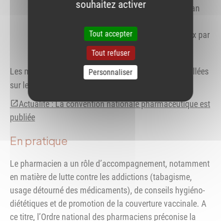
souhaitez activer
patients âgés polymédiqués pour le bilan
partagé de médication ;
Tout accepter
patients sous traitements anticancéreux par
voie orale.
Tout refuser
Les modalités pratiques de mise en œuvre sont détaillées
Personnaliser
sur le site
ameli.fr
.
Actualité : La convention nationale pharmaceutique est
publiée
En pratique
Le pharmacien a un rôle d’accompagnement, notamment
en matière de lutte contre les addictions (tabagisme,
usage détourné des médicaments), de conseils hygiéno-
diététiques et de promotion de la couverture vaccinale. A
ce titre, l’Ordre national des pharmaciens préconise la