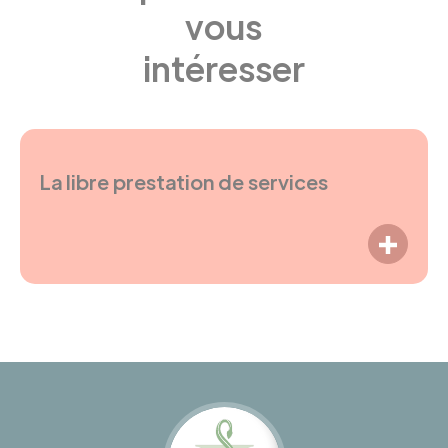
vous
intéresser
La libre prestation de services
LIRE P