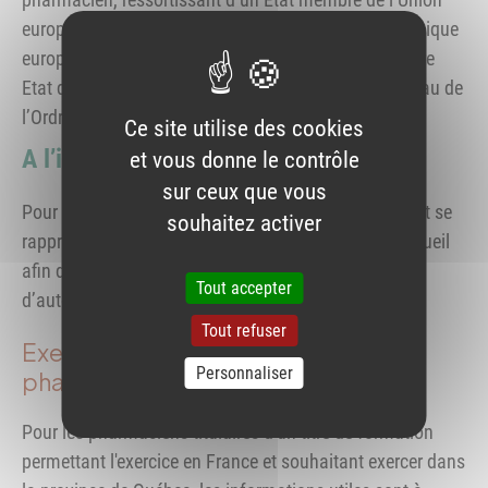
européenne ou partie à l’accord sur l’Espace économique
européen (EEE), d’exercer sa profession dans un autre
Etat de manière temporaire sans être inscrit au tableau de
l’Ordre des pharmaciens de ce pays.
Ce site utilise des cookies
A l’international
et vous donne le contrôle
sur ceux que vous
Pour exercer à l’étranger, un pharmacien français doit se
souhaitez activer
rapprocher des autorités compétentes du pays d’accueil
afin d’obtenir des informations sur les modalités
Tout accepter
d’autorisation d’exercice.
Tout refuser
Exercer au Québec en tant que
Personnaliser
pharmacien français
Pour les pharmaciens titulaires d'un titre de formation
permettant l'exercice en France et souhaitant exercer dans