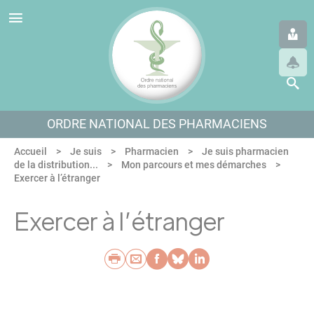
Panneau de gestion des cookies
Aller au menu
Aller au contenu
Aller en bas de page
ORDRE NATIONAL DES PHARMACIENS
Accueil
Je suis
Pharmacien
Je suis pharmacien
de la distribution...
Mon parcours et mes démarches
Exercer à l’étranger
Exercer à l’étranger
Imprimer
Envoyer par e-mail
Partager sur Faceb
Partager sur Blu
Partager sur L