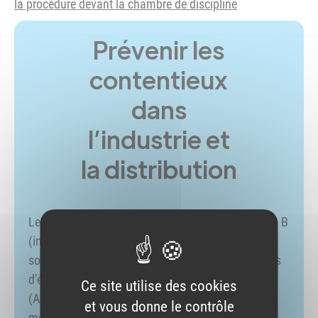
la procédure devant la chambre de discipline
Prévenir les
contentieux
dans
l’industrie et
la distribution
Les plaintes disciplinaires traitées par les sections B
(industrie) et C (distribution) relèvent le plus
souvent de plaintes faisant suite à des inspections
d’établissements (par l’agence régionale de santé
Ce site utilise des cookies
(ARS) ou l’Agence nationale de sécurité du
et vous donne le contrôle
médicament et des produits de santé (ANSM)).