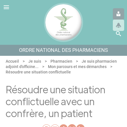
Panneau de gestion des cookies
Aller au menu
Aller au contenu
Aller en bas de page
ORDRE NATIONAL DES PHARMACIENS
Accueil
Je suis
Pharmacien
Je suis pharmacien
adjoint d'officine...
Mon parcours et mes démarches
Résoudre une situation conflictuelle
Résoudre une situation
conflictuelle avec un
confrère, un patient