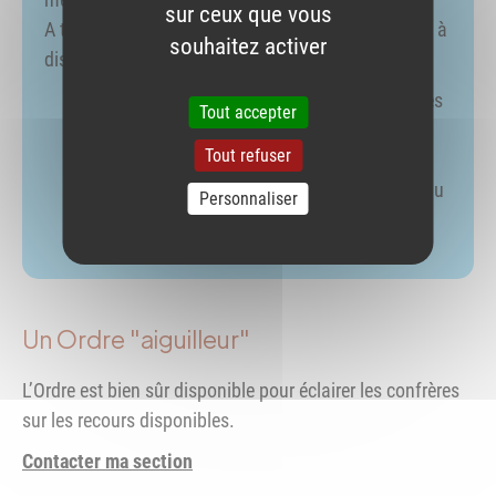
sur ceux que vous
A titre préventif et en vue de les alerter, l’Ordre met à
souhaitez activer
disposition des pharmaciens de l’industrie :
un tableau d’analyse des injonctions et des
Tout accepter
remarques relevées par l’ANSM lors
Tout refuser
d’inspections ;
une synthèse des plaintes ayant conduit au
Personnaliser
jugement.
Un Ordre "aiguilleur"
L’Ordre est bien sûr disponible pour éclairer les confrères
sur les recours disponibles.
Contacter ma section