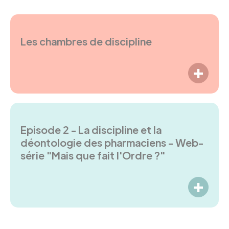
Les chambres de discipline
LIRE P
Episode 2 - La discipline et la
déontologie des pharmaciens - Web-
série "Mais que fait l'Ordre ?"
LIRE P