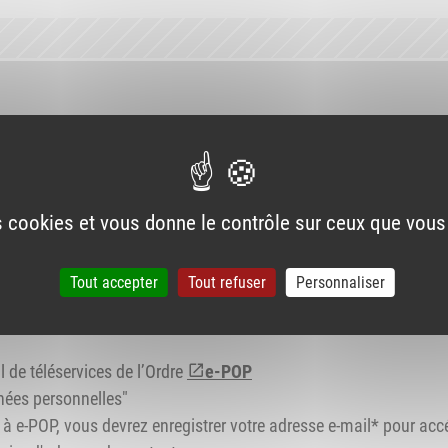
rdonnées électroniques ?
communiquer à son Ordre son adresse électronique lors de son i
torités sanitaires dans des situations d’urgence.
es cookies et vous donne le contrôle sur ceux que vous
rticle L.4001-2 du Code de la santé publique
).
ettre une adresse et de la mettre à jour régulièrement.
Tout accepter
Tout refuser
Personnaliser
rdonnées électroniques ?
l de téléservices de l’Ordre
e-POP
ées personnelles"
s à e-POP, vous devrez enregistrer votre adresse e-mail* pour acc