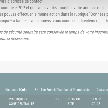
rvira d'adresse de contact.
un compte e-POP et que vous voulez modifier votre adresse mail, 
us pouvez effectuer la même action dans la rubrique "Données p
onique* à laquelle vous pouvez vous connecter directement, ind
s de sécurité sanitaire sera conservée le temps de votre inscript
ns, si nécessaire.
Contacter l'Ordre
EN - The French Chamber of Pharmacists
Glossair
POLITIQUE DE
CGU
PLAN DU
CENTRE
CONFIDENTIALITÉ
SITE
D'AIDE