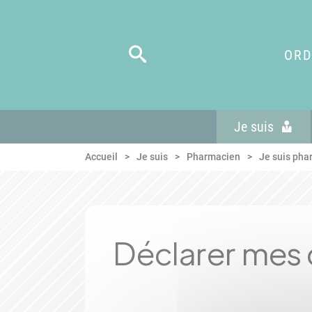
Panneau de gestion des cookies
Aller au menu
Aller au contenu
Aller en bas de page
ORD
Je suis
Accueil
Je suis
Pharmacien
Je suis phar
Déclarer mes