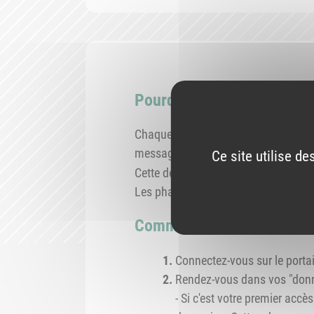
Pourquoi déclarer ses coo
Chaque professionnel de santé doit 
messages de sécurité émis par les au
Ce site utilise d
Cette démarche est obligatoire (
a
Les pharmaciens sont tenus de transm
Comment déclarer ses coo
Connectez-vous sur le portai
Rendez-vous dans vos "donn
- Si c'est votre premier accè