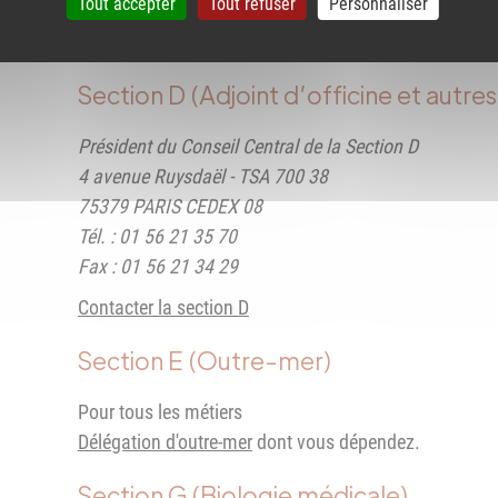
Tout accepter
Tout refuser
Personnaliser
Tél : 01 56 21 34 70
Fax : 01 56 21 34 19
Section D (Adjoint d’officine et autre
Président du Conseil Central de la Section D
4 avenue Ruysdaël - TSA 700 38
75379 PARIS CEDEX 08
Tél. : 01 56 21 35 70
Fax : 01 56 21 34 29
Contacter la section D
Section E (Outre-mer)
Pour tous les métiers
Délégation d'outre-mer
dont vous dépendez.
Section G (Biologie médicale)