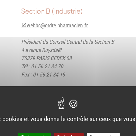
Section B (Industrie)
webbc@ordre.pharmacien.fr
Président du Conseil Central de la Section B
4 avenue Ruysdaël
75379 PARIS CEDEX 08
Tél : 01 56 21 34 70
Fax : 01 56 21 34 19
Section C (Distribution)
webbc@ordre.pharmacien.fr
Président du Conseil Central de la Section C
es cookies et vous donne le contrôle sur ceux que vous
4 avenue Ruysdaël
75379 PARIS CEDEX 08