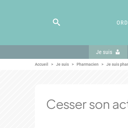
Panneau de gestion des cookies
Aller au menu
Aller au contenu
Aller en bas de page
ORD
Je suis
Accueil
Je suis
Pharmacien
Je suis phar
Cesser son act