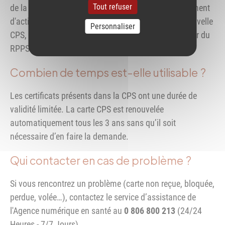
Tout refuser
de la carte CPS d’un pharmacien (exemple : changement
d'activité), celui-ci recevra automatiquement une nouvelle
Personnaliser
CPS, dans les 2 semaines à compter de la mise à jour du
RPPS par l’Ordre.
Combien de temps est-elle utilisable ?
Les certificats présents dans la CPS ont une durée de
validité limitée. La carte CPS est renouvelée
automatiquement tous les 3 ans sans qu’il soit
nécessaire d’en faire la demande.
Qui contacter en cas de problème ?
Si vous rencontrez un problème (carte non reçue, bloquée,
perdue, volée…), contactez le service d’assistance de
l'Agence numérique en santé au
0 806 800 213
(24/24
Heures - 7/7 Jours).