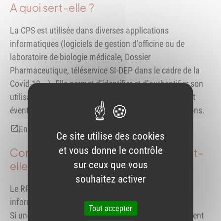
A quoi sert-elle ?
La CPS est utilisée dans diverses applications
informatiques (logiciels de gestion d’officine ou de
laboratoire de biologie médicale, Dossier
Pharmaceutique, téléservice SI-DEP dans le cadre de la
Covid-19...). Elle permet d’identifier et d’authentifier son
utilisateur et ainsi de contrôler l’accès aux données et
éventuellement de signer ou de valider des transactions.
En savoir plus
Ce site utilise des cookies
et vous donne le contrôle
Comment la mise à jour de la carte est-
elle faite ?
sur ceux que vous
souhaitez activer
Le RPPS est mis quotidiennement à jour avec les
informations du tableau de l’Ordre.
Tout accepter
Si une modification du tableau nécessite le changement