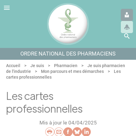
Panneau de gestion des cookies
Aller au menu
Aller au contenu
Aller en bas de page
ORDRE NATIONAL DES PHARMACIENS
Accueil
Je suis
Pharmacien
Je suis pharmacien
de l'industrie
Mon parcours et mes démarches
Les
cartes professionnelles
Les cartes
professionnelles
Mis à jour le 04/04/2025
Imprimer
Envoyer par e-mail
Partager sur Faceb
Partager sur Blu
Partager sur L