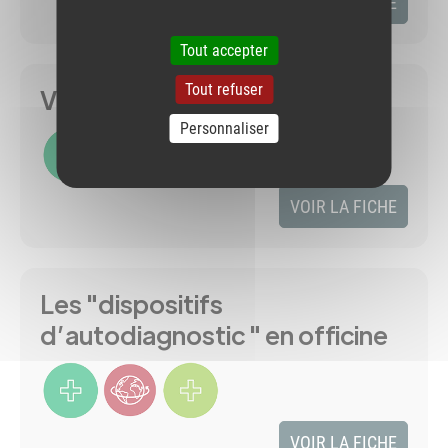
VOIR LA FICHE
Tout accepter
Tout refuser
Vente d'alcool en officine
Personnaliser
VOIR LA FICHE
Les "dispositifs
d’autodiagnostic " en officine
VOIR LA FICHE