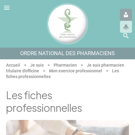
Panneau de gestion des cookies
Aller au menu
Aller au contenu
Aller en bas de page
ORDRE NATIONAL DES PHARMACIENS
Accueil
Je suis
Pharmacien
Je suis pharmacien
titulaire d'officine
Mon exercice professionnel
Les
fiches professionnelles
Les fiches
professionnelles