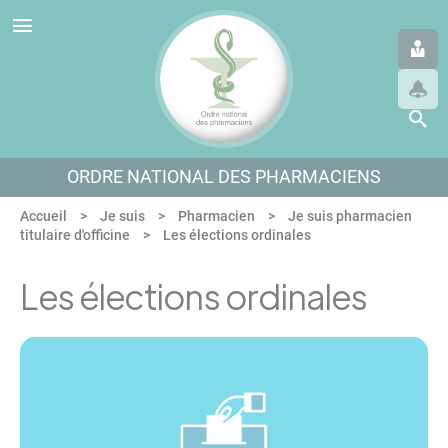
Panneau de gestion des cookies
Aller au menu
Aller au contenu
Aller en bas de page
ORDRE NATIONAL DES PHARMACIENS
Accueil
Je suis
Pharmacien
Je suis pharmacien
titulaire d'officine
Les élections ordinales
Les élections ordinales