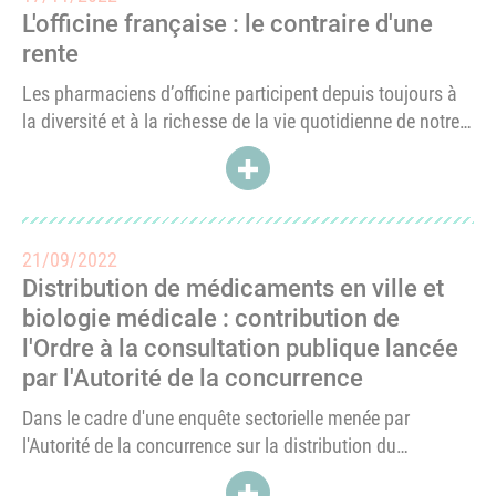
L'officine française : le contraire d'une
rente
Les pharmaciens d’officine participent depuis toujours à
la diversité et à la richesse de la vie quotidienne de notre
pays et sont au rendez-vous du progrès technologique,
ACCÉDER À L'OFFICINE FRANÇA
éthique et humain.En tant que professionnels de santé, ils
bénéficient...
21/09/2022
Distribution de médicaments en ville et
biologie médicale : contribution de
l'Ordre à la consultation publique lancée
par l'Autorité de la concurrence
Dans le cadre d'une enquête sectorielle menée par
l'Autorité de la concurrence sur la distribution du
médicament en ville et la biologie médicale, l'Ordre a
ACCÉDER À DISTRIBUTION DE 