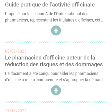
Guide pratique de l’activité officinale
Proposé par la section A de l’Ordre national des
pharmaciens, représentant les titulaires d’officines, cet
outil pratique permet aux pharmaciens de s'approprier
ACCÉDER À GUIDE PRATIQUE DE
l’encadrement juridique des activités officinales....
08/02/2023
Le pharmacien d’officine acteur de la
réduction des risques et des dommages
Ce document a été conçu pour aider les pharmaciens
d’officine à mieux comprendre et s’approprier la démarche
de réduction des risques et des dommages dans le
ACCÉDER À LE PHARMACIEN D
champ de l’addiction aux opioïdes.Il propose des
témoignages d’usagers...
17/11/2022