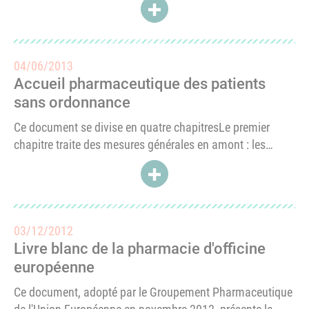
ACCÉDER À RÉACTION DE L'ON
aberrations.Troublé par l’opacité intentionnelle dans
laquelle se déroule jusqu’ici...
04/06/2013
Accueil pharmaceutique des patients
sans ordonnance
Ce document se divise en quatre chapitresLe premier
chapitre traite des mesures générales en amont : les
responsabilités, la démarche qualité, l'obligation de
ACCÉDER À ACCUEIL PHARMA
développement professionnel continu (DPC), le choix du
référencement, le recours...
03/12/2012
Livre blanc de la pharmacie d'officine
européenne
Ce document, adopté par le Groupement Pharmaceutique