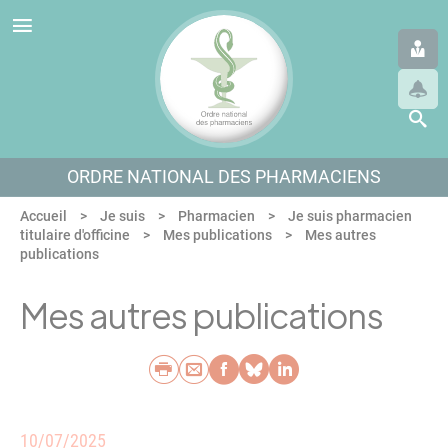
Panneau de gestion des cookies
Aller au menu
Aller au contenu
Aller en bas de page
ORDRE NATIONAL DES PHARMACIENS
Accueil
Je suis
Pharmacien
Je suis pharmacien
titulaire d'officine
Mes publications
Mes autres
publications
Mes autres publications
Imprimer
Envoyer par e-mail
Partager sur Faceb
Partager sur Blu
Partager sur L
10/07/2025