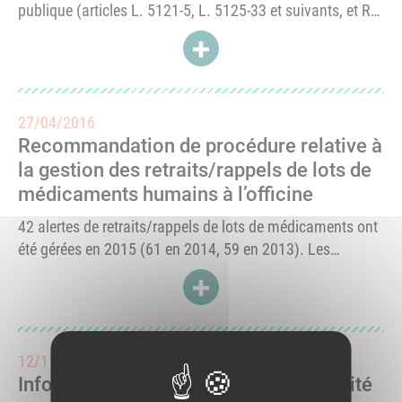
publique (articles L. 5121-5, L. 5125-33 et suivants, et R.
5125-70 et suivants du CSP) et par les arrêtés du 28
ACCÉDER À RÈGLES TECHNIQU
novembre 2016 relatifs aux bonnes pratiques de
dispensation des médicaments et...
27/04/2016
Recommandation de procédure relative à
la gestion des retraits/rappels de lots de
médicaments humains à l’officine
42 alertes de retraits/rappels de lots de médicaments ont
été gérées en 2015 (61 en 2014, 59 en 2013). Les
exigences de santé publique nécessitent, en cas
ACCÉDER À RECOMMANDATION 
d’incident ou d’accident sur un lot de médicaments, son
retrait rapide, exhaustif...
12/11/2015
Information, communication et publicité