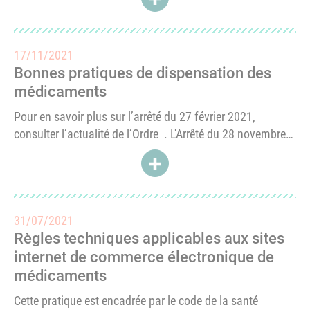
apporté sa contribution à la consultation publique
lancée.Si l'Ordre partage le constat...
17/11/2021
Bonnes pratiques de dispensation des
médicaments
Pour en savoir plus sur l’arrêté du 27 février 2021,
consulter l’actualité de l’Ordre . L'Arrêté du 28 novembre
2016 relatif aux bonnes pratiques de dispensation des
ACCÉDER À BONNES PRATIQUE
médicaments dans les pharmacies d'officine, les
pharmacies...
31/07/2021
Règles techniques applicables aux sites
internet de commerce électronique de
médicaments
Cette pratique est encadrée par le code de la santé