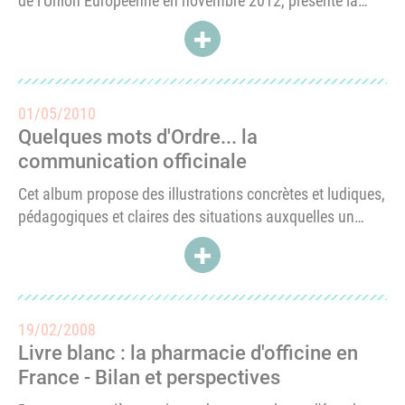
de l'Union Européenne en novembre 2012, présente la
vision commune des pharmaciens d'officine européens
ACCÉDER À LIVRE BLANC DE 
sur l’avenir de leur métier. Celle-ci est présentée en quatre
parties : la mise...
01/05/2010
Quelques mots d'Ordre... la
communication officinale
Cet album propose des illustrations concrètes et ludiques,
pédagogiques et claires des situations auxquelles un
pharmacien d’officine peut-être confronté dans la gestion
ACCÉDER À QUELQUES MOTS D
quotidienne de sa communication.À travers les échanges
des personnages, l’objectif...
19/02/2008
Livre blanc : la pharmacie d'officine en
France - Bilan et perspectives