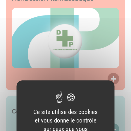
LIRE P
Comment déposer plainte ?
Ce site utilise des cookies
et vous donne le contrôle
sur ceux que vous
LIRE P