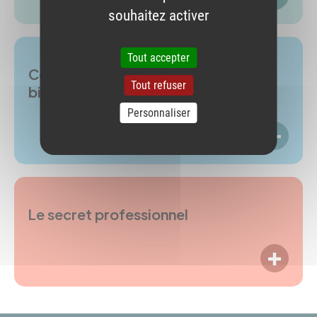
souhaitez activer
Tout accepter
Communication des résultats de
Tout refuser
biologie médicale
Personnaliser
LIRE P
Le secret professionnel
LIRE P