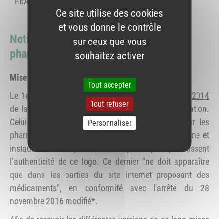
FRANCE
Ce site utilise des cookies
et vous donne le contrôle
Notice d'information à l'attention des
sur ceux que vous
pharmaciens responsables de sites
souhaitez activer
Mise à disposition du logo commun
Tout accepter
Le 1er juillet 2015, le
règlement d’exécution n°699/2014
Tout refuser
de la Commission européenne est entré en application.
Celui-ci définit le design d’un logo commun pour les
Personnaliser
pharmacies en ligne établies dans l’Union européenne et
instaure les exigences techniques qui garantissent
l’authenticité de ce logo. Ce dernier "ne doit apparaître
que dans les parties du site internet proposant des
médicaments", en conformité avec l'arrêté du 28
novembre 2016 modifié*.