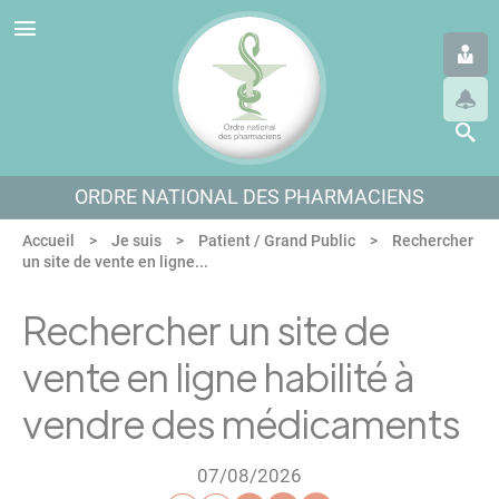
Panneau de gestion des cookies
Aller au menu
Aller au contenu
Aller en bas de page
ORDRE NATIONAL DES PHARMACIENS
Accueil
Je suis
Patient / Grand Public
Rechercher
un site de vente en ligne...
Rechercher un site de
vente en ligne habilité à
vendre des médicaments
07/08/2026