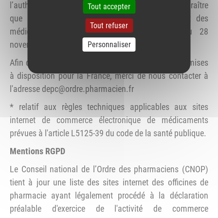
l’authenticité de ce logo. Ce dernier "ne doit apparaître
Tout accepter
que dans les parties du site internet proposant des
Tout refuser
médicaments", en conformité avec l'arrêté du 28
novembre 2016 modifié*.
Personnaliser
Afin de recevoir les différentes versions de ce logo mises
à disposition pour la France, merci de nous contacter à
l'adresse depc@ordre.pharmacien.fr
* relatif aux règles techniques applicables aux sites
internet de commerce électronique de médicaments
prévues à l'article L5125-39 du code de la santé publique.
Mentions RGPD
Le Conseil national de l’Ordre des pharmaciens (CNOP)
tient à jour une liste des sites internet des officines de
pharmacie ayant légalement procédé à la déclaration
préalable d'exercice de l'activité de commerce