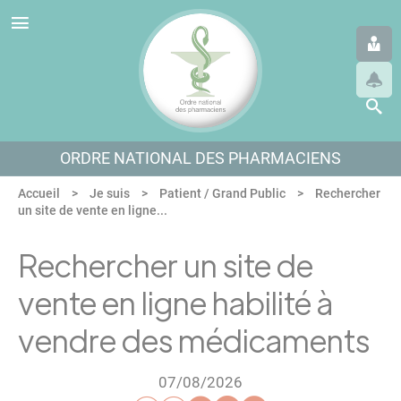
Panneau de gestion des cookies
Aller au menu
Aller au contenu
Aller en bas de page
ORDRE NATIONAL DES PHARMACIENS
Accueil
Je suis
Patient / Grand Public
Rechercher
un site de vente en ligne...
Rechercher un site de
vente en ligne habilité à
vendre des médicaments
07/08/2026