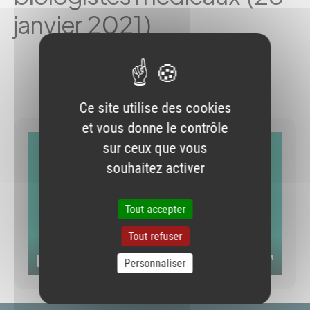
janvier 2021)
29/01/2021
Imprimer
Envoyer par e-mail
Partager sur Faceb
Partager sur Blu
Partager sur L
Ce site utilise des cookies
et vous donne le contrôle
sur ceux que vous
souhaitez activer
Tout accepter
Démarrer
Tout refuser
1:17:14
Personnaliser
Démarrer
Muet
Paramètres
Ouvrir
le