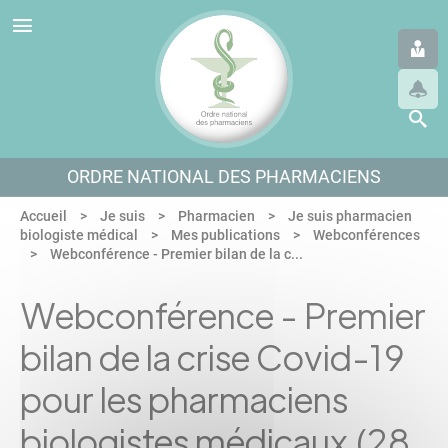
Panneau de gestion des cookies
Aller au menu
Aller au contenu
Aller en bas de page
ORDRE NATIONAL DES PHARMACIENS
Accueil
Je suis
Pharmacien
Je suis pharmacien
biologiste médical
Mes publications
Webconférences
Webconférence - Premier bilan de la c...
Webconférence - Premier
bilan de la crise Covid-19
pour les pharmaciens
biologistes médicaux (28