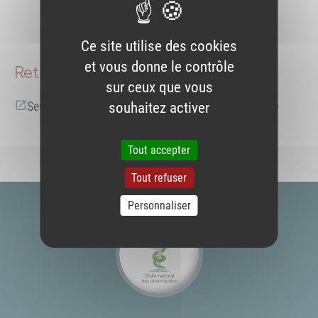
Imprimer
Envoyer par e-mail
Partager sur Faceb
Partager sur Blu
Partager sur L
Ce site utilise des cookies
et vous donne le contrôle
Retrouvez en version pdf :
sur ceux que vous
Sections B et C - Réglementation vétérinaire
289 Ko
souhaitez activer
Tout accepter
Tout refuser
Personnaliser