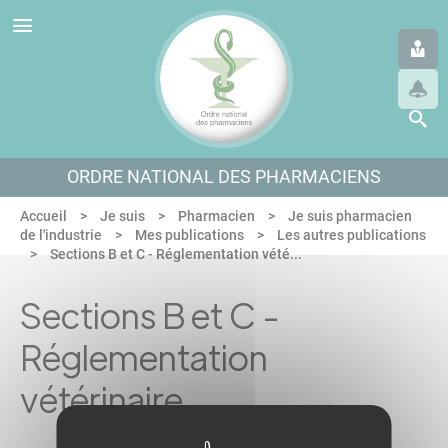
Panneau de gestion des cookies
Aller au menu
Aller au contenu
Aller en bas de page
ORDRE NATIONAL DES PHARMACIENS
Accueil
Je suis
Pharmacien
Je suis pharmacien
de l'industrie
Mes publications
Les autres publications
Sections B et C - Réglementation vété...
Sections B et C -
Réglementation
vétérinaire
Publié le 01/03/2024