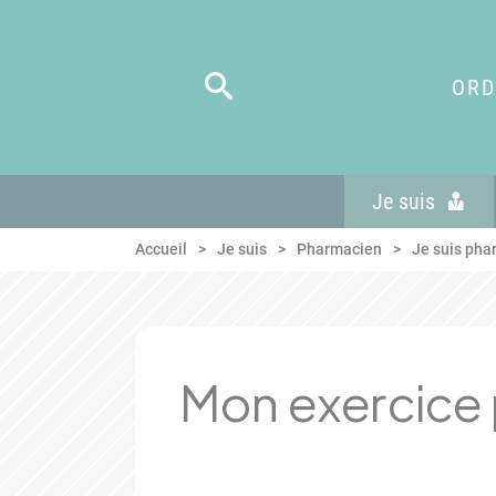
Panneau de gestion des cookies
Aller au menu
Aller au contenu
Aller en bas de page
ORD
Je suis
Accueil
Je suis
Pharmacien
Je suis phar
Mon exercice 