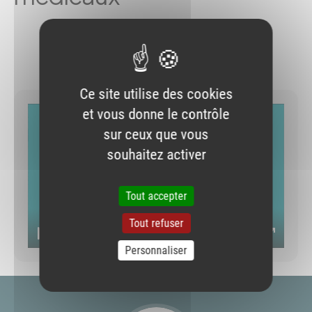
06/09/2022
Imprimer
Envoyer par e-mail
Partager sur Faceb
Partager sur Blu
Partager sur L
Ce site utilise des cookies
et vous donne le contrôle
sur ceux que vous
souhaitez activer
Démarrer
Tout accepter
Tout refuser
03:28
Démarrer
Muet
Paramètres
Ouvrir
Personnaliser
le
plein