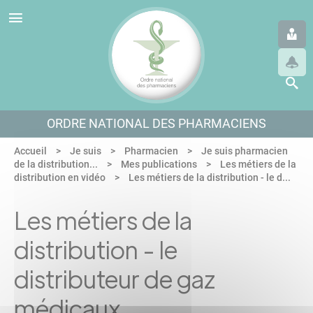
Panneau de gestion des cookies
Aller au menu
Aller au contenu
Aller en bas de page
ORDRE NATIONAL DES PHARMACIENS
Accueil
Je suis
Pharmacien
Je suis pharmacien
de la distribution...
Mes publications
Les métiers de la
distribution en vidéo
Les métiers de la distribution - le d...
Les métiers de la
distribution - le
distributeur de gaz
médicaux