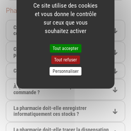
Ce site utilise des cookies
Pharmacies
et vous donne le contrôle
sur ceux que vous
Comment une pharmacie peut-elle participer à
souhaitez activer
cette campagne ?
Tout accepter
Comment une pharmacie peut-elle signaler sa
participation à cette campagne ?
Tout refuser
Comment s’approvisionnent les pharmacies ?
Personnaliser
À qui s’adresser en cas de problème sur une
commande ?
La pharmacie doit-elle enregistrer
informatiquement ces stocks ?
La pharmacie doit-elle tracer la dispensation