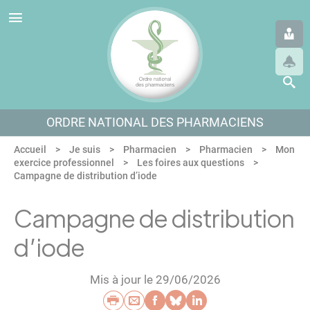
Panneau de gestion des cookies
Aller au menu
Aller au contenu
Aller en bas de page
ORDRE NATIONAL DES PHARMACIENS
Accueil
Je suis
Pharmacien
Pharmacien
Mon
exercice professionnel
Les foires aux questions
Campagne de distribution d’iode
Campagne de distribution
d’iode
Mis à jour le 29/06/2026
Imprimer
Envoyer par e-mail
Partager sur Faceb
Partager sur Blu
Partager sur L