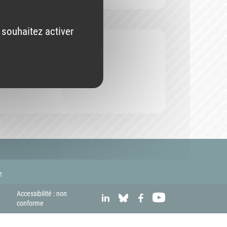
 souhaitez activer
e
Accessibilité : non
LINKEDIN
BLUESKY
FACEBOOK
YOUTUBE
conforme