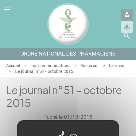
Panneau de gestion des cookies
Aller au menu
Aller au contenu
Aller en bas de page
ORDRE NATIONAL DES PHARMACIENS
Accueil
Les communications
Focus sur
La revue
Le journal n°51 - octobre 2015
Le journal n°51 - octobre
2015
Publié le 01/10/2015
Imprimer
Envoyer par e-mail
Partager sur Faceb
Partager sur Blu
Partager sur L