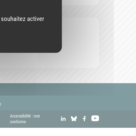
 souhaitez activer
e
Accessibilité : non
LINKEDIN
BLUESKY
FACEBOOK
YOUTUBE
conforme