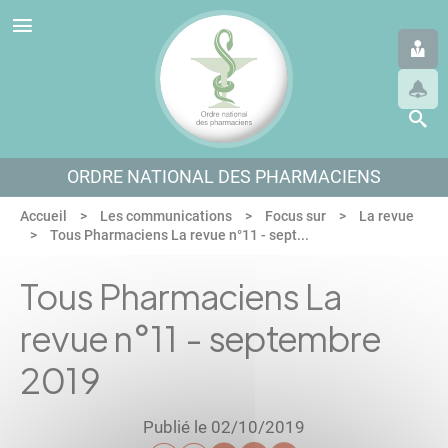
Panneau de gestion des cookies
Aller au menu
Aller au contenu
Aller en bas de page
ORDRE NATIONAL DES PHARMACIENS
Accueil
Les communications
Focus sur
La revue
Tous Pharmaciens La revue n°11 - sept...
Tous Pharmaciens La
revue n°11 - septembre
2019
Publié le 02/10/2019