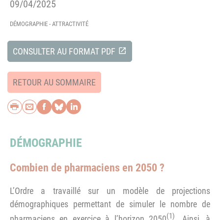
09/04/2025
DÉMOGRAPHIE - ATTRACTIVITÉ
CONSULTER AU FORMAT PDF
RETOUR AU SOMMAIRE
Imprimer
Envoyer par e-mail
Partager sur Facebook
Partager sur Bluesky
Partager sur LinkedIn
DÉMOGRAPHIE
Combien de pharmaciens en 2050 ?
L’Ordre a travaillé sur un modèle de projections
démographiques permettant de simuler le nombre de
(1)
pharmaciens en exercice à l’horizon 2050
. Ainsi, à