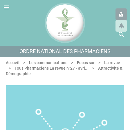
Panneau de gestion des cookies
Aller au menu
Aller au contenu
Aller en bas de page
ORDRE NATIONAL DES PHARMACIENS
Accueil
Les communications
Focus sur
La revue
Tous Pharmaciens La revue n°27 - avri...
Attractivité &
Démographie