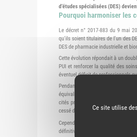
d’études spécialisées (DES) devient
Pourquoi harmoniser les co
Le décret n° 2017-883 du 9 mai 201
qu’ils soient titulaires de l’un des 
DES de pharmacie industrielle et bi
Cette évolution répondait à un doub
PUI et renforcer la qualité des soin
éventuel déficit de professionnels qua
Pendant cette phase transitoire, les
équivalente à deux ans à temps plein
cités précédemment. Cette conditi
Ce site utilise d
cessé d’exercer en PUI, mais qui sou
Cependant, avec la fin programmée
définitivement aligné sur les exigenc