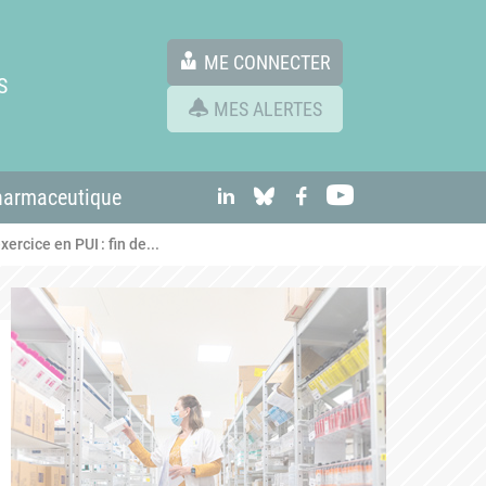
ME CONNECTER
S
MES ALERTES
linkedIn
Bluesky
Facebook
Youtube
harmaceutique
ercice en PUI : fin de...