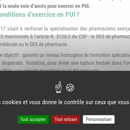
 la seule voie d’accès pour exercer en PUI.
nditions d’exercice en PUI ?
7 visait à renforcer la spécialisation des pharmaciens exerça
DES mentionnés à l’article R. 5126-2 du CSP : le DES de pharmacie
omédicale ou le DES de pharmacie.
le objectif : garantir un niveau homogène de formation spéciali
s dispensés. Toutefois, pour éviter une rupture brutale dans l’or
lifiés, une période transitoire avait été instaurée.
 pharmaciens pouvant justifier, à la date de publication du tex
 sur la période des dix dernières années ont pu continuer à exerc
on de deux années en équivalent temps plein s’appliquait éga
es cookies et vous donne le contrôle sur ceux que vous
haitaient y reprendre un exercice.
er
 du dispositif dérogatoire le 1
juin 2025, le paysage des
Tout accepter
Tout refuser
Personnaliser
es initialement prévues par le décret, et notamment par l’article