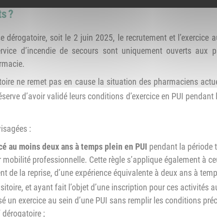
s ?
dérogatoire, soit le 2 juin 2025, le recrutement et l’exercice 
ervice d’incendie de secours sont uniquement ouverts aux p
armacie.
nsitoire ne remet pas en cause la situation des pharmaciens act
serve d’avoir validé leurs conditions d’exercice en PUI pendant la
visagées :
cé au moins deux ans à temps plein en PUI
pendant la période t
ur mobilité professionnelle. Cette règle s’applique également à c
ent de la reprise, d’une expérience équivalente à deux ans à tem
itoire, et ayant fait l’objet d’une inscription pour ces activités
é un exercice au sein d’une PUI sans remplir les conditions préci
f dérogatoire ;