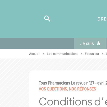
Panneau de gestion des cookies
Aller au menu
Aller au contenu
Aller en bas de page
ORD
Je suis
Accueil
Les communications
Focus sur
Tous Pharmaciens La revue n°27 - avril 
VOS QUESTIONS, NOS RÉPONSES
Conditions d’e