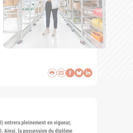
Imprimer
Envoyer par e-mail
Partager sur Face
Partager sur Bl
Partager sur 
UI) entrera pleinement en vigueur,
P). Ainsi, la possession du diplôme