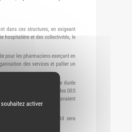
nt dans ces structures, en exigeant
 hospitalière et des collectivités, le
sée pour les pharmaciens exerçant en
ganisation des services et pallier un
te, d’un exercice en PUI d’une durée
er, sans être titulaires d’un des DES
lement aux pharmaciens qui avaient
 souhaitez activer
 conditions d’exercice en PUI sera
 R. 5126-2 du CSP.