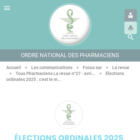
Panneau de gestion des cookies
Aller au menu
Aller au contenu
Aller en bas de page
ORDRE NATIONAL DES PHARMACIENS
Accueil
Les communications
Focus sur
La revue
Tous Pharmaciens La revue n°27 - avri...
Élections
ordinales 2025 : c’est le m...