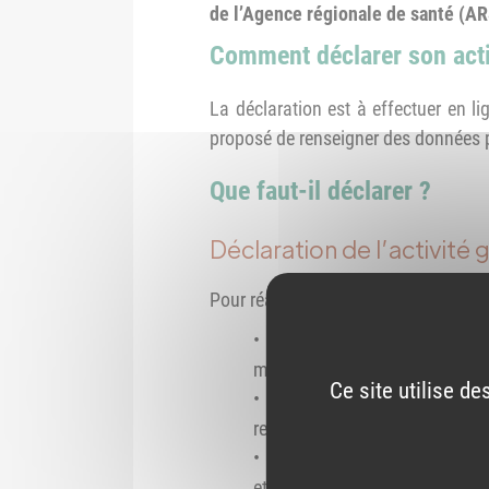
de l’Agence régionale de santé (AR
Comment déclarer son acti
La déclaration est à effectuer en l
proposé de renseigner des données pe
Que faut-il déclarer ?
Déclaration de l’activité 
Pour réaliser cette démarche, les inf
le
chiffre d’affaires hors ta
médicament supérieure à 1 93
Ce site utilise d
le chiffre d’affaires hors ta
remboursables par l'Assurance 
le montant des rémunérations
et TROD effectués dans le cadre