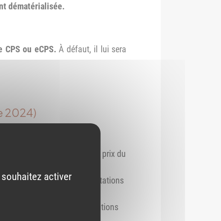
nt dématérialisée.
te CPS ou eCPS.
À défaut, il lui sera
e 2024)
 (à l’exclusion de la part du prix du
 souhaitez activer
à la liste des produits et prestations
officine en 2024, hors vaccinations