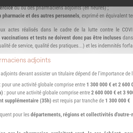
ercice
du ou des pharmaciens adjoints (en heures) ;
en pharmacie et des autres personnels
, exprimé en équivalent t
 aux actes réalisés dans le cadre de la lutte contre le C
 vaccinations et tests ne doivent donc pas être incluses
dans 
té de service, qualité des pratiques...) et les indemnités forfai
rmaciens adjoints
oints devant assister un titulaire dépend de l’importance de l’a
: pour une activité globale comprise entre
1 300 000 € et 2 600 
h)
: pour une activité globale comprise entre
2 600 000 € et 3 90
nt supplémentaire (35h)
est requis par tranche de
1 300 000 €
quent pour les
départements, régions et collectivités d'outre-