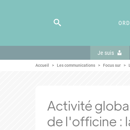
Panneau de gestion des cookies
Aller au menu
Aller au contenu
Aller en bas de page
ORD
Je suis
Accueil
Les communications
Focus sur
Activité global
de l'officine 