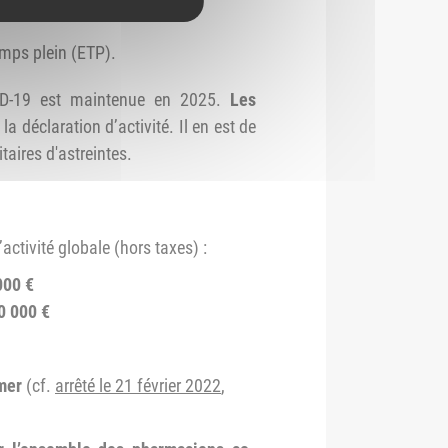
emps plein (ETP).
OVID-19 est maintenue en 2025.
Les
la déclaration d’activité. Il en est de
taires d'astreintes.
ctivité globale (hors taxes) :
000 €
0 000 €
mer
(cf.
arrêté le 21 février 2022
,