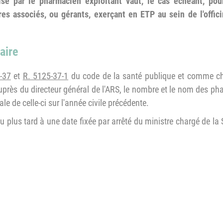
ise par le pharmacien exploitant vaut, le cas échéant, po
ires associés, ou gérants, exerçant en ETP au sein de l'offi
aire
-37
et
R. 5125-37-1
du code de la santé publique et comme cha
 auprès du directeur général de l'ARS, le nombre et le nom des p
ale de celle-ci sur l'année civile précédente.
 plus tard à une date fixée par arrêté du ministre chargé de la 