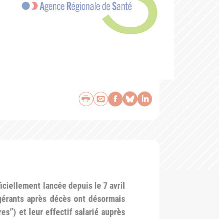
Imprimer
Envoyer par e-mail
Partager sur Face
Partager sur Bl
Partager sur 
iciellement lancée depuis le 7 avril
s gérants après décès ont désormais
es”) et leur effectif salarié auprès