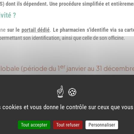
S) dont ils dépendent. Une procédure simplifiée et entièreme
vité ?
igne
sur le
portail dédié
.
Le pharmacien s'identifie via sa car
rmettant son identification, ainsi que celle de son officine.
er
globale (période du 1
janvier au 31 décembr
ormations suivantes sont à réunir :
xes
lié aux ventes de médicaments relevant du taux de TVA à 2,1 %
0 € PFHT) ;
es cookies et vous donne le contrôle sur ceux que vous
xes lié aux ventes de médicaments et produits (y compris inscrits 
Maladie) relevant des taux de TVA à 0 %, 5 %, 10 % et 20 % ;
Tout accepter
Tout refuser
Personnaliser
 et honoraires perçus pour les missions réalisées au sein de l’
 de la lutte contre le COVID-19 ;