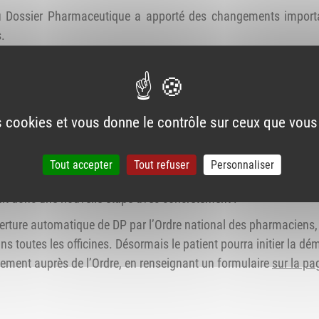
u Dossier Pharmaceutique a apporté des changements importan
.
 en pharmacie
. Celle-ci devient automatique sauf opposition du p
’affichage
des traitements médicamenteux contenus dans le DP, 
dispensatrices
dans le DP du patient, attendu depuis plusieurs 
es cookies et vous donne le contrôle sur ceux que vous
rmais équipées d’une version logicielle pleinement compatible a
Tout accepter
Tout refuser
Personnaliser
ois à venir.
chit donc une nouvelle étape avec concrètement :
rture automatique de DP par l’Ordre national des pharmaciens, 
ans toutes les officines. Désormais le patient pourra initier la 
tement auprès de l’Ordre, en renseignant un formulaire
sur la pa