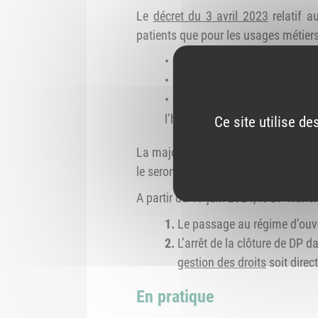
Le
décret du 3 avril 2023
relatif a
patients que pour les usages métiers
l’arrêt des créations de DP
l’allongement de la durée d
l’affichage des pharmacies 
l’hôpital.
Ce site utilise d
La majorité des officines sont déso
le seront au cours des semaines et m
A partir du 19 juin 2024, le DP fran
Le passage au régime d’ouve
L’arrêt de la clôture de DP d
gestion des droits
soit direc
En pratique