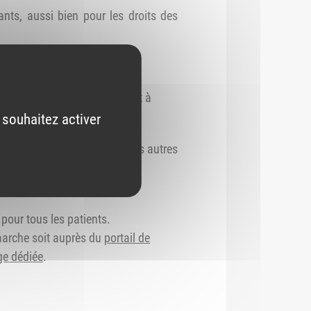
ts, aussi bien pour les droits des
atient ;
portée de 4 à 12 mois ;
années, notamment en ville et à
 souhaitez activer
vec le nouveau régime DP. Les autres
pour tous les patients.
démarche soit auprès du
portail de
ge dédiée
.