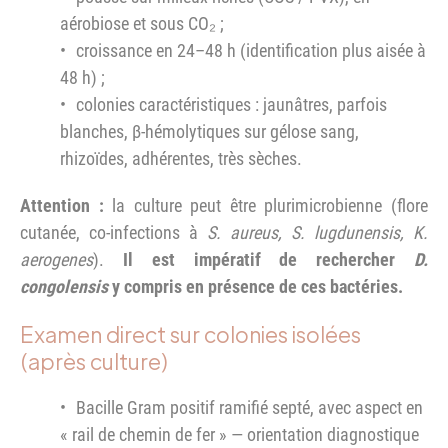
aérobiose et sous CO₂ ;
croissance en 24–48 h (identification plus aisée à
48 h) ;
colonies caractéristiques : jaunâtres, parfois
blanches, β-hémolytiques sur gélose sang,
rhizoïdes, adhérentes, très sèches.
Attention :
la culture peut être plurimicrobienne (flore
cutanée, co-infections à
S. aureus, S. lugdunensis, K.
aerogenes
).
Il est impératif de rechercher
D.
congolensis
y compris en présence de ces bactéries.
Examen direct sur colonies isolées
(après culture)
Bacille Gram positif ramifié septé, avec aspect en
« rail de chemin de fer » — orientation diagnostique