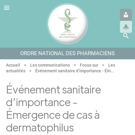
Panneau de gestion des cookies
Aller au menu
Aller au contenu
Aller en bas de page
ORDRE NATIONAL DES PHARMACIENS
Accueil
Les communications
Focus sur
Les
actualités
Événement sanitaire d’importance - Ém...
Événement sanitaire
d’importance -
Émergence de cas à
dermatophilus