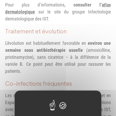
Pour plus d’informations,
consulter l’
atlas
dermatologique
sur le site du groupe Infectiologie
dermatologique des IST.
Traitement et évolution
L'évolution est habituellement favorable en
environ une
semaine sous antibiothérapie usuelle
(amoxicilline,
pristinamycine), sans cicatrice – à la différence de la
variole B. Ce point peut être utilisé pour rassurer les
patients.
Co-infections fréquentes
Les séries de cas rapportées récemment en France et en
Espagne montrent une fréquence notable de co-infections
avec d’autres bactéries (staphylocoques) ou d’autres IST,