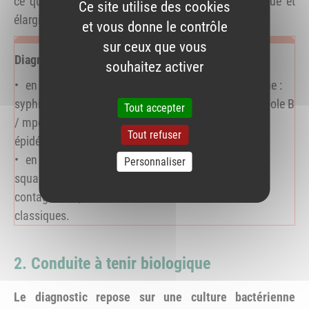
ce qui renforce l’intérêt d’un dépistage systématique et
Ce site utilise des cookies
élargi.
et vous donne le contrôle
sur ceux que vous
Diagnostics différentiels à évoquer
souhaitez activer
en première intention, une autre IST dermatologique :
syphilis secondaire, herpès génital surinfecté OU variole B
Tout accepter
/ mpox (lésions génitales ou péri-génitales, contexte
Tout refuser
épidémique) ;
en seconde intention, psoriasis en gouttes (aspect
Personnaliser
squamo-croûteux) ou infection à molluscum
contagiosum, infections bactériennes cutanées
classiques.
2. Conduite à tenir biologique
Le diagnostic repose sur une culture bactérienne