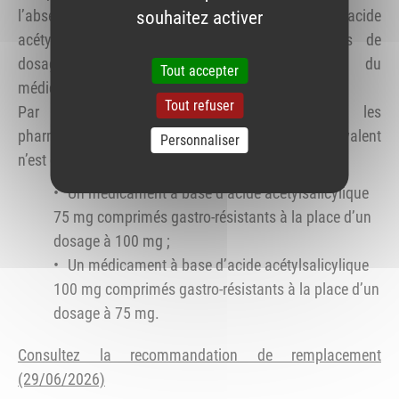
l’absence de groupe générique, les spécialités d’acide
souhaitez activer
acétylsalicylique en comprimés gastro-résistants de
dosage équivalent en cas d’indisponibilité du
Tout accepter
médicament prescrit.
Tout refuser
Par ailleurs, cette recommandation autorise les
pharmaciens à dispenser, si aucun dosage équivalent
Personnaliser
n’est disponible :
Un médicament à base d’acide acétylsalicylique
75 mg comprimés gastro-résistants à la place d’un
dosage à 100 mg ;
Un médicament à base d’acide acétylsalicylique
100 mg comprimés gastro-résistants à la place d’un
dosage à 75 mg.
Consultez la recommandation de remplacement
(29/06/2026)