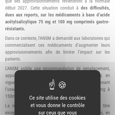
que ses approvisionnements reviendront à la normale
début 2027. Cette situation conduit à
des difficultés,
dues aux reports, sur les médicaments à base d’acide
acétylsalicylique 75 mg et 100 mg comprimés gastro-
résistants.
Dans ce contexte, l'ANSM a demandé aux laboratoires qui
commercialisent ces médicaments d’augmenter leurs
approvisionnements afin de limiter l’impact sur les
patients.
L'ANSM publie une recommandation de remplacement,
appuyée sur les
recommandations européennes
en
vigueur dans la prévention cardiovasculaire, mentionnant
l’usage de doses d’aspirine pouvant aller de 75mg à
150mg par jour.
Ce site utilise des cookies
et vous donne le contrôle
La recommandation permet aux pharmaciens, à titre
sur ceux que vous
exceptionnel et temporaire, de remplacer entre elles, en