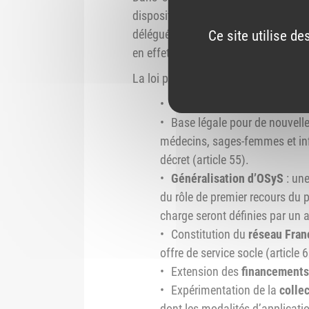
dispositions sur l’extension de l
déléguées en zone de montagne, ainsi
Ce site utilise d
en effet été considérées comme des 
La loi promulguée comprend ainsi en 
Inscription dans la loi de la 
Base légale pour de nouvell
médecins, sages-femmes et infir
décret (article 55).
Généralisation d’OSyS
: une
du rôle de premier recours du p
charge seront définies par un a
Constitution du
réseau Fran
offre de service socle (article 6
Extension des
financements
Expérimentation de la
collec
dont les modalités d’applicatio