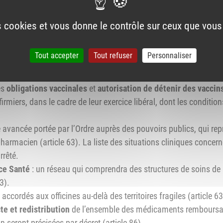
'expérimentation des antennes de pharmacie à l'ensemble du t
 que celles portant sur la généralisation de l’expérimentation 
es cookies et vous donne le contrôle sur ceux que vous
cavaliers sociaux.
Tout accepter
Tout refuser
Personnaliser
définitive les articles suivants impactant les pharmaciens :
fixation des
plafonds des remises
sur les génériques, hybrides et
es
obligations vaccinales
et
autorisation de détenir des vaccin
miers, dans le cadre de leur exercice libéral, dont les condition
 avancée portée par l’Ordre auprès des pouvoirs publics, qui rep
harmacien (article 63). La liste des situations cliniques concern
rrêté.
ce Santé
: un réseau qui comprendra des structures de soins de
3).
accordés aux officines au-delà des territoires fragiles (article 63
te et redistribution
de l’ensemble des médicaments remboursab
n seront précisées par décret (article 86).