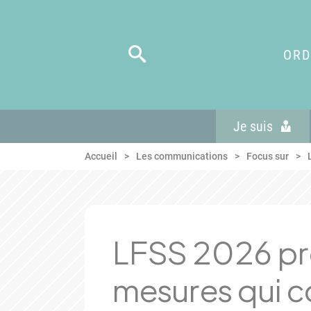
Panneau de gestion des cookies
Aller au menu
Aller au contenu
Aller en bas de page
ORD
Je suis
Accueil
Les communications
Focus sur
LFSS 2026 pr
mesures qui c