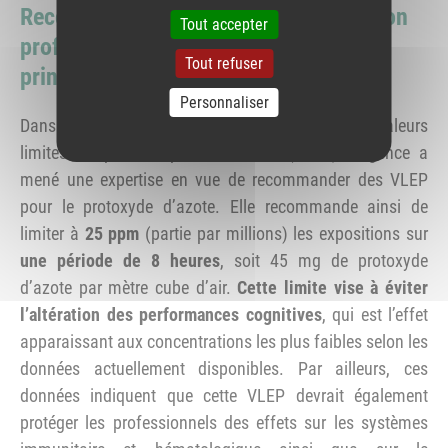
Recommandation de limites d’exposition
Tout accepter
professionnelle pour prévenir les
Tout refuser
principaux effets
Personnaliser
Dans le cadre de son activité d’élaboration de valeurs
limites d’exposition professionnelle (VLEP), l’Agence a
mené une expertise en vue de recommander des VLEP
pour le protoxyde d’azote. Elle recommande ainsi de
limiter à
25 ppm
(partie par millions) les expositions sur
une période de 8 heures
, soit 45 mg de protoxyde
d’azote par mètre cube d’air.
Cette limite vise à éviter
l’altération des performances cognitives
, qui est l’effet
apparaissant aux concentrations les plus faibles selon les
données actuellement disponibles. Par ailleurs, ces
données indiquent que cette VLEP devrait également
protéger les professionnels des effets sur les systèmes