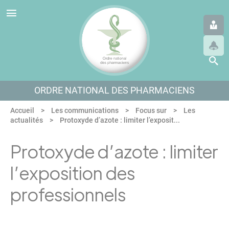
Panneau de gestion des cookies
Aller au menu
Aller au contenu
Aller en bas de page
ORDRE NATIONAL DES PHARMACIENS
Accueil
Les communications
Focus sur
Les
actualités
Protoxyde d’azote : limiter l’exposit...
Protoxyde d’azote : limiter
l’exposition des
professionnels