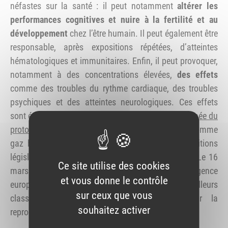
néfastes sur la santé : il peut notamment
altérer les
performances cognitives et nuire à la fertilité et au
développement
chez l’être humain. Il peut également être
responsable, après expositions répétées, d’atteintes
hématologiques et immunitaires. Enfin, il peut provoquer,
notamment à des concentrations élevées,
des effets
comme des troubles du rythme cardiaque, des troubles
psychiques et des atteintes neurologiques. Ces effets
sont également observés lors de
l’utilisation détournée du
protoxyde d’azote
pour un usage dit « récréatif » comme
gaz hilarant, qui a conduit à adopter des dispositions
législatives en particulier pour protéger les jeunes. Le 16
Ce site utilise des cookies
mars 2023, sur proposition de l’Anses, l’agence
et vous donne le contrôle
européenne des produits chimiques (ECHA) a par ailleurs
sur ceux que vous
classé cette substance comme toxique pour la
souhaitez activer
reproduction de catégorie 1B.