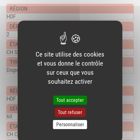
HDF
2
CH St Quentin
Ce site utilise des cookies
et vous donne le contrôle
Dispensation nominative des médicaments
sur ceux que vous
souhaitez activer
HDF
Tout accepter
Tout refuser
60
Personnaliser
CH Compiègne