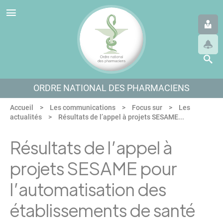
Panneau de gestion des cookies
Aller au menu
Aller au contenu
Aller en bas de page
ORDRE NATIONAL DES PHARMACIENS
Accueil
Les communications
Focus sur
Les
actualités
Résultats de l’appel à projets SESAME...
Résultats de l’appel à
projets SESAME pour
l’automatisation des
établissements de santé