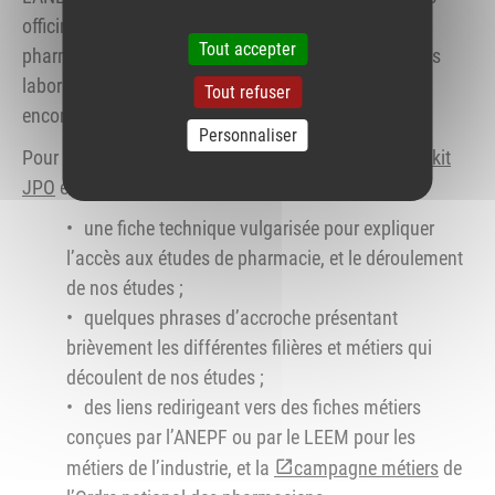
officinaux pour expliquer les différents métiers de la
Tout accepter
pharmacie, que ce soit à l’officine, à l’hôpital, dans les
laboratoires de biologie médicale, dans l’industrie ou
Tout refuser
encore la distribution en gros.
Personnaliser
Pour vous accompagner dans cette démarche, un
kit
JPO
est proposé. Vous y trouverez :
une fiche technique vulgarisée pour expliquer
l’accès aux études de pharmacie, et le déroulement
de nos études ;
quelques phrases d’accroche présentant
brièvement les différentes filières et métiers qui
découlent de nos études ;
des liens redirigeant vers des fiches métiers
conçues par l’ANEPF ou par le LEEM pour les
métiers de l’industrie, et la
campagne métiers
de