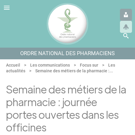
Panneau de gestion des cookies
Aller au menu
Aller au contenu
Aller en bas de page
ORDRE NATIONAL DES PHARMACIENS
Accueil
Les communications
Focus sur
Les
actualités
Semaine des métiers de la pharmacie :...
Semaine des métiers de la
pharmacie : journée
portes ouvertes dans les
officines