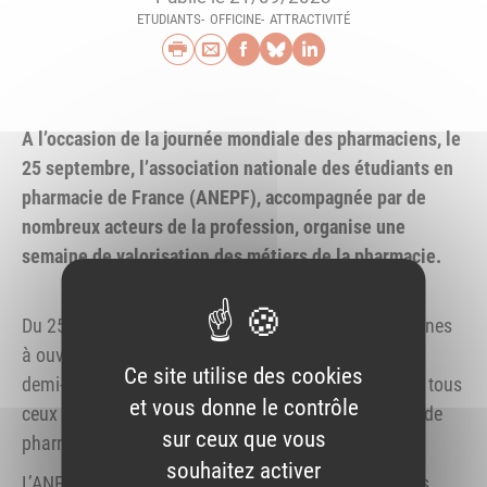
ETUDIANTS
OFFICINE
ATTRACTIVITÉ
Imprimer
Envoyer par e-mail
Partager sur Faceb
Partager sur Blu
Partager sur L
A l’occasion de la journée mondiale des pharmaciens, le
25 septembre, l’association nationale des étudiants en
pharmacie de France (ANEPF), accompagnée par de
nombreux acteurs de la profession, organise une
semaine de valorisation des métiers de la pharmacie.
Du 25 au 29
septembre 2023, l’ANEPF invite les officines
à ouvrir leurs portes, le temps d’une journée ou d’une
Ce site utilise des cookies
demi-journée, aux lycéens, collégiens, étudiants ou à tous
et vous donne le contrôle
ceux qui aimeraient découvrir la richesse des études de
sur ceux que vous
pharmacie et des métiers qui en découlent.
souhaitez activer
L’ANEPF compte sur la mobilisation des pharmaciens