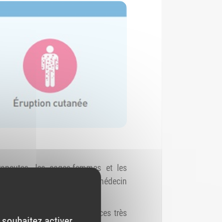
érapeutes, les sages-femmes et les
doivent être prescrits par le médecin
ilégiés.
de symptomatologies évocatrices très
 souhaitez activer