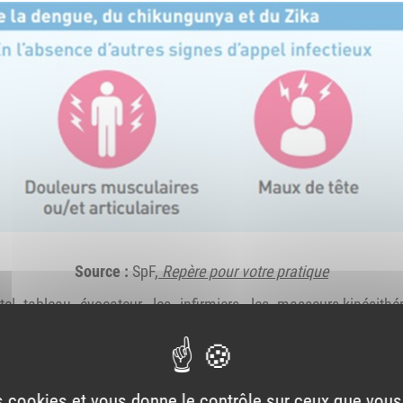
Source :
SpF,
Repère pour votre pratique
el tableau évocateur, les infirmiers, les masseurs-kinésith
atient vers un médecin
au plus vite. Les
examens biologiques
signes du patient et les
prélèvements précoces
doivent être priv
is le virus de la dengue, du chikungunya et du Zika en raison 
es cookies et vous donne le contrôle sur ceux que vous