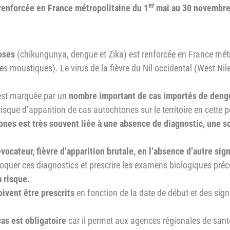
er
renforcée en France métropolitaine du 1
mai au 30 novembre
oses
(chikungunya, dengue et Zika) est renforcée en France mét
des moustiques). Le virus de la fièvre du Nil occidental (West Ni
 est marquée par un
nombre important de cas importés de deng
sque d’apparition de cas autochtones sur le territoire en cette p
nes est très souvent liée à une absence de diagnostic, une s
vocateur, fièvre d’apparition brutale, en l’absence d’autre sig
évoquer ces diagnostics et prescrire les examens biologiques préco
 risque.
ivent être prescrits
en fonction de la date de début et des sign
as est obligatoire
car il permet aux agences régionales de santé