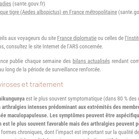
adies
(sante.gouv.fr)
que tigre (Aedes albopictus) en France métropolitaine
(sante.go
:
eils aux voyageurs du site
France diplomatie
ou celles de
l’Insti
ns, consultez le site Internet de l’ARS concernée.
ance publie chaque semaine des
bilans actualisés
rendant comp
 au long de la période de surveillance renforcée.
viroses et traitement
 chikungunya
est le plus souvent symptomatique (dans 80 % des c
s arthralgies intenses prédominant aux extrémités des membre
née maculopapuleuse. Les symptômes peuvent être aspécifique
ion est le plus souvent favorable mais des arthralgies peuvent 
formes chroniques, dont l’impact est important sur la qualité d