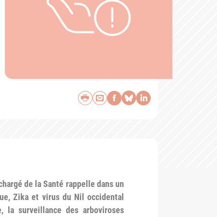
Imprimer
Envoyer par e-mail
Partager sur Face
Partager sur Bl
Partager sur 
chargé de la Santé rappelle dans un
e, Zika et virus du Nil occidental
 la surveillance des arboviroses