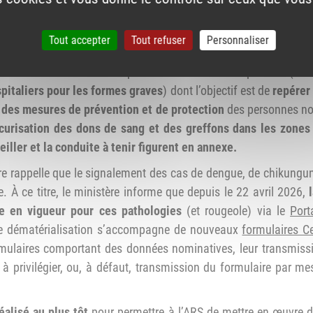
tal (ou virus du West Nile)
, la surveillance multidisciplinaire
Tout accepter
Tout refuser
Personnaliser
er
enforcée également du 1
mai au 30 novembre pendant périod
a surveillance humaine repose sur différents dispositifs (Ce
pitaliers pour les formes graves
) dont l’objectif est de
repérer
 des mesures de prévention et de protection
des personnes no
écurisation des dons de sang et des greffons dans les zones d
eiller et la conduite à tenir figurent en annexe.
tère rappelle que le signalement des cas de dengue, de chikungu
re. À ce titre, le ministère informe que depuis le 22 avril 2026,
ée en vigueur pour ces pathologies
(et rougeole) via le
Port
e dématérialisation s’accompagne de nouveaux
formulaires C
ulaires comportant des données nominatives, leur transmissio
 à privilégier, ou, à défaut, transmission du formulaire par m
éalisé au plus tôt
pour permettre à l’ARS de mettre en œuvre d