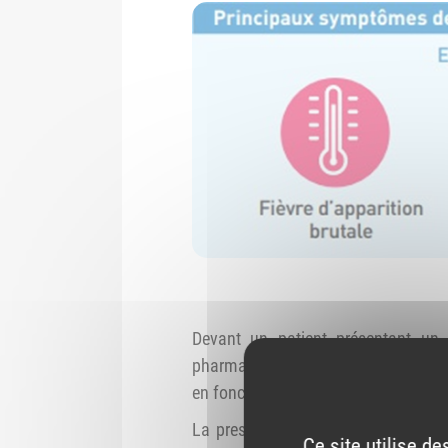
Devant un patient présentant un t
pharmaciens doivent
orienter le p
en fonction de la date de début des 
La prescription doit cibler à la fo
Ce site utilise d