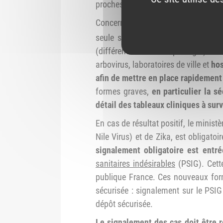
proches.
Concernant le
virus du Nil occiden
seule santé » (One Health), est r
(différent du moustique tigre). L
arbovirus, laboratoires de ville et
hos
afin de mettre en place rapidement
formes graves,
en particulier la s
détail des tableaux cliniques à surv
En cas de résultat positif, le minis
Nile Virus) et de Zika, est obligatoi
signalement obligatoire est entr
sanitaires indésirables
(PSIG). Cett
publique France. Ces nouveaux form
sécurisée : signalement sur le PSIG
dépôt sécurisée.
Le signalement des cas doit être r