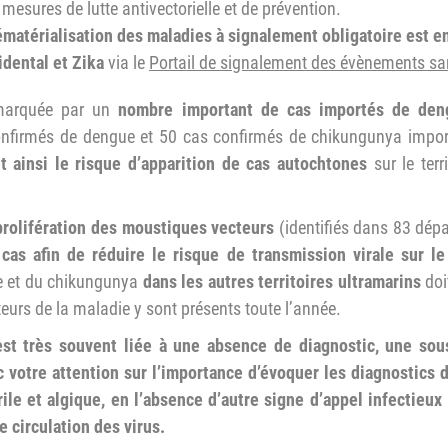
mesures de lutte antivectorielle et de prévention.
matérialisation des maladies à signalement obligatoire est e
idental et Zika
via le
Portail de signalement des évènements san
 marquée par un
nombre important de cas importés de den
nfirmés de dengue et 50 cas confirmés de chikungunya impor
 ainsi le risque d’apparition de cas autochtones
sur le terr
 prolifération des moustiques vecteurs
(identifiés dans 83 dép
cas afin de réduire le risque de transmission virale sur le
ue et du chikungunya
dans les autres territoires ultramarins
doi
urs de la maladie y sont présents toute l’année.
st très souvent liée à une absence de diagnostic, une sous
c votre attention sur l’importance d’évoquer les diagnostics
ile et algique, en l’absence d’autre signe d’appel infectieux
 circulation des virus.