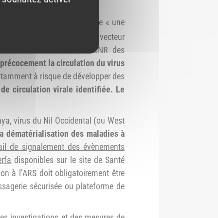
 s’inscrivant dans une approche « une
e d’activité du moustique vecteur
ntre national de référence CNR des
 précocement la circulation du virus
tamment à risque de développer des
e circulation virale identifiée.
Le
nya, virus du Nil Occidental (ou West
la dématérialisation des maladies à
ail de signalement des évènements
erfa
disponibles sur le site de Santé
n à l’ARS doit obligatoirement être
essagerie sécurisée ou plateforme de
es investigations et des mesures de