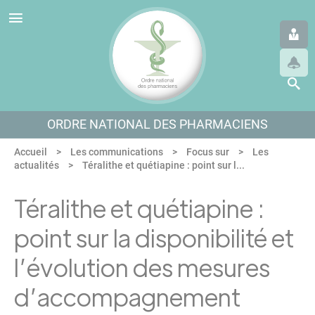
Panneau de gestion des cookies
Aller au menu
Aller au contenu
Aller en bas de page
ORDRE NATIONAL DES PHARMACIENS
Accueil
Les communications
Focus sur
Les
actualités
Téralithe et quétiapine : point sur l...
Téralithe et quétiapine :
point sur la disponibilité et
l’évolution des mesures
d’accompagnement