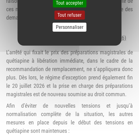
raison de l’amélioration progressive de la disponibilité de
Tout accepter
ces médicaments, ainsi que de la baisse importante des
Tout refuser
demandes de préparations magistrales.
Personnaliser
Consultez la décision d’abrogation de la
recommandation du 10 mars 2025 (27/05/2026)
L’arrêté qui fixait le prix des préparations magistrales de
quétiapine à libération immédiate, dans le cadre de la
recommandation de remplacement, ne s’appliquera donc
plus. Dès lors, le régime d’exception prend également fin
le 20 juillet 2026 et la prise en charge des préparations
magistrales est de nouveau soumise au droit commun.
Afin d’éviter de nouvelles tensions et jusqu’à
normalisation complète de la situation, les autres
mesures en place depuis le début des tensions en
quétiapine sont maintenues :