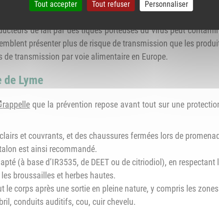
résente la particularité de pouvoir être transmis par piqûre mais
Tout accepter
Tout refuser
Personnaliser
s de l'encéphalite à tiques via la consommation de produits a
teurs de lait par des tiques porteuses du virus peut contaminer 
 semblent présenter plus de risque de transmission que les produit
as de transmission par voie alimentaire en Europe.
e de Lyme
rappelle
que la prévention repose avant tout sur une protection
 clairs et couvrants, et des chaussures fermées lors de promena
talon est ainsi recommandé.
adapté (à base d’IR3535, de DEET ou de citriodiol), en respectant
r les broussailles et herbes hautes.
le corps après une sortie en pleine nature, y compris les zones c
l, conduits auditifs, cou, cuir chevelu.