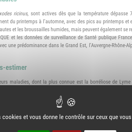
xodes ricinus
, sont actives dès que la température dépasse 7
ement du printemps à l’automne, avec des pics au printemps et e
autes et les broussailles humides, mais peuvent également se re
iTIQUE et les données de surveillance de Santé publique Franc
, avec une prédominance dans le Grand Est, l’Auvergne-Rhône-A
s-estimer
sieurs maladies, dont la plus connue est la borréliose de Ly
té publique France. D’autres pathogènes peuvent également
ore le virus de la fièvre hémorragique de Crimée-Congo identifi
uis 2023.
es cookies et vous donne le contrôle sur ceux que vous
cas de contamination via l'alimentation