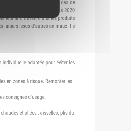
 aussi par l'alimentation. Des cas de
u lait cru sont observés depuis 2020
leur lait. Le lait cru et les produits
s laitiers issus d’autres animaux. Ils
 individuelle adaptée pour éviter les
des en zones à risque. Remonter les
 les consignes d’usage.
haudes et pliées : aisselles, plis du