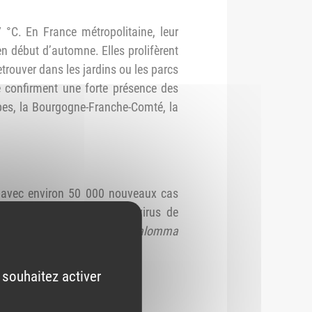
 °C. En France métropolitaine, leur
n début d’automne. Elles prolifèrent
trouver dans les jardins ou les parcs
e confirment une forte présence des
lpes, la Bourgogne-Franche-Comté, la
me avec environ 50 000 nouveaux cas
 être transmis, comme le virus de
é dans des tiques du genre
Hyalomma
 souhaitez activer