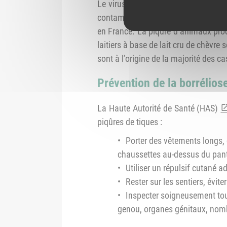
Le virus de l’encéphalite à tiques p
contaminations humaines par le viru
en France. La piqûre d’animaux produc
laitiers à base de lait cru de chèvre
sont à l’origine de la majorité des c
Prévention de la borrélios
La Haute Autorité de Santé (HAS)
piqûres de tiques :
Porter des vêtements longs,
chaussettes au-dessus du pan
Utiliser un répulsif cutané 
Rester sur les sentiers, évite
Inspecter soigneusement tout 
genou, organes génitaux, nombri