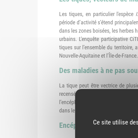
Les tiques, en particulier l'espèce
I
période d’activité s’étend principal
dans les zones boisées, les herbes h
urbains. L’enquête participative C
tiques sur l’ensemble du territoire
Nouvelle-Aquitaine et l’Île-de-France.
Des maladies à ne pas sou
La tique peut être vectrice de plu
recensés chaque année, selon San
l’encéphalite à tique (TBEV), ou enc
dans le pourtour méditerranéen dep
Ce site utilise d
Encéphalite à tiques : des 