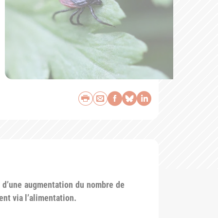
Imprimer
Envoyer par e-mail
Partager sur Face
Partager sur Bl
Partager sur 
et d’une augmentation du nombre de
nt via l’alimentation.