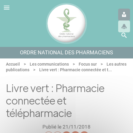
Panneau de gestion des cookies
Aller au menu
Aller au contenu
Aller en bas de page
ORDRE NATIONAL DES PHARMACIENS
Accueil
Les communications
Focus sur
Les autres
publications
Livre vert : Pharmacie connectée et t...
Livre vert : Pharmacie
connectée et
télépharmacie
Publié le 21/11/2018