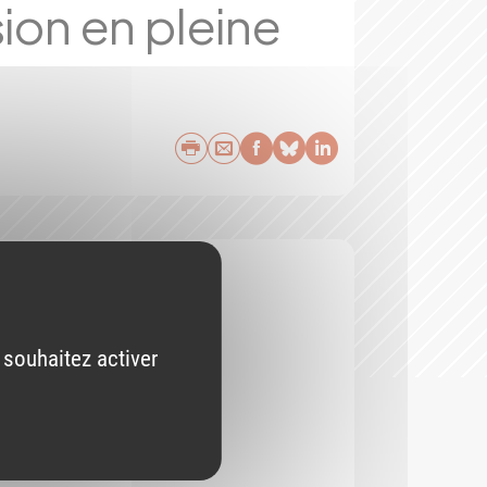
ion en pleine
Imprimer
Envoyer par e-mail
Partager sur Face
Partager sur Bl
Partager sur 
 souhaitez activer