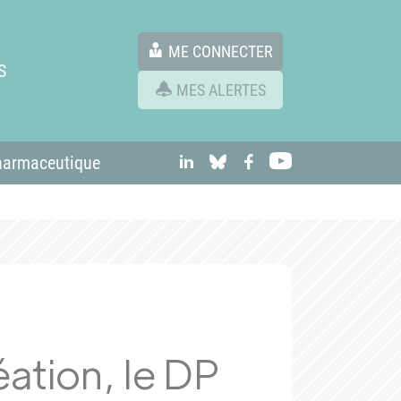
ME CONNECTER
S
MES ALERTES
linkedIn
Bluesky
Facebook
Youtube
harmaceutique
éation, le DP