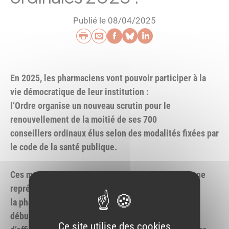
Publié le 08/04/2025
Imprimer
Envoyer par e-mail
Partager sur Faceb
Partager sur Blu
Partager sur L
En 2025, les pharmaciens vont pouvoir participer à la
vie démocratique de leur institution :
l’Ordre organise un nouveau scrutin pour le
renouvellement de la moitié de ses 700
conseillers ordinaux élus selon des modalités fixées par
le code de la santé publique.
Ces moments, structurants et cruciaux pour la bonne
représentation de tous les métiers de
la pharmacie aux échelles régionale et nationale,
débutent aujourd’hui pour les titulaires
Ce site utilise des cookies