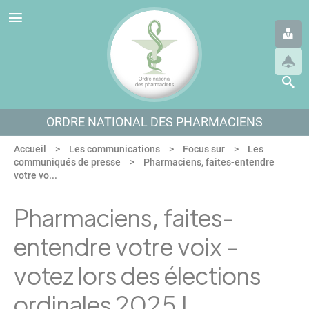
Panneau de gestion des cookies
Aller au menu
Aller au contenu
Aller en bas de page
ORDRE NATIONAL DES PHARMACIENS
Accueil
Les communications
Focus sur
Les
communiqués de presse
Pharmaciens, faites-entendre
votre vo...
Pharmaciens, faites-
entendre votre voix -
votez lors des élections
ordinales 2025 !