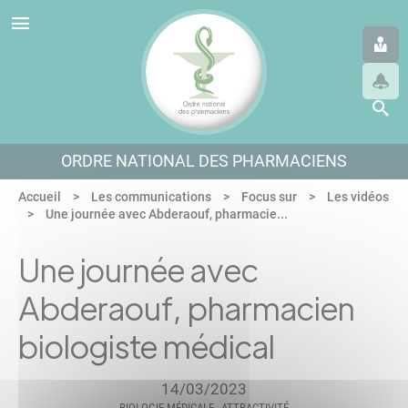
Panneau de gestion des cookies
Aller au menu
Aller au contenu
Aller en bas de page
ORDRE NATIONAL DES PHARMACIENS
Accueil
Les communications
Focus sur
Les vidéos
Une journée avec Abderaouf, pharmacie...
Une journée avec
Abderaouf, pharmacien
biologiste médical
14/03/2023
BIOLOGIE MÉDICALE
ATTRACTIVITÉ