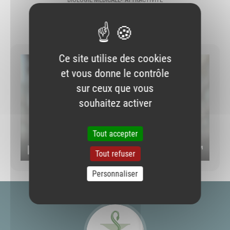
Imprimer
Envoyer par e-mail
Partager sur Faceb
Partager sur Blu
Partager sur L
Ce site utilise des cookies
et vous donne le contrôle
sur ceux que vous
souhaitez activer
Démarrer
Tout accepter
01:42
Tout refuser
Démarrer
Muet
Paramètres
Ouvrir
Personnaliser
le
plein
écran