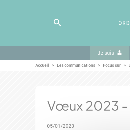
Panneau de gestion des cookies
Aller au menu
Aller au contenu
Aller en bas de page
ORD
Je suis
Accueil
Les communications
Focus sur
Vœux 2023 - 
05/01/2023