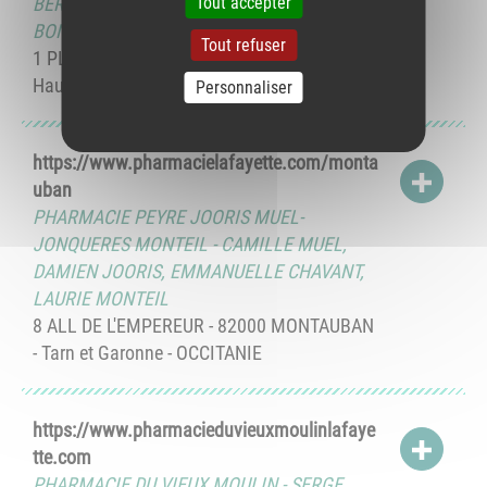
Tout accepter
BERNARDAUD
,
PATRICK NZISABIRA
,
DIANE
BONNAURE-SORBIER
,
NOUR LHAMIDI
Tout refuser
1 PL FOURNIER - 87000 LIMOGES - Vienne
Haute - NOUVELLE-AQUITAINE
Personnaliser
https://www.pharmacielafayette.com/monta
ACCÉD
uban
PHARMACIE PEYRE JOORIS MUEL-
JONQUERES MONTEIL
-
CAMILLE MUEL
,
DAMIEN JOORIS
,
EMMANUELLE CHAVANT
,
LAURIE MONTEIL
8 ALL DE L'EMPEREUR - 82000 MONTAUBAN
- Tarn et Garonne - OCCITANIE
https://www.pharmacieduvieuxmoulinlafaye
ACCÉD
tte.com
PHARMACIE DU VIEUX MOULIN
-
SERGE