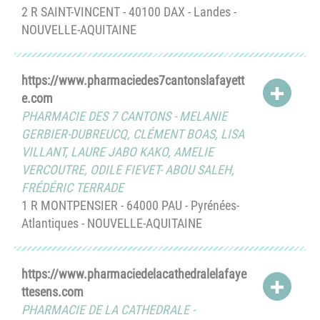
2 R SAINT-VINCENT - 40100 DAX - Landes -
NOUVELLE-AQUITAINE
https://www.pharmaciedes7cantonslafayett
ACCÉD
e.com
PHARMACIE DES 7 CANTONS
-
MELANIE
GERBIER-DUBREUCQ
,
CLÉMENT BOAS
,
LISA
VILLANT
,
LAURE JABO KAKO
,
AMELIE
VERCOUTRE
,
ODILE FIEVET- ABOU SALEH
,
FRÉDÉRIC TERRADE
1 R MONTPENSIER - 64000 PAU - Pyrénées-
Atlantiques - NOUVELLE-AQUITAINE
https://www.pharmaciedelacathedralelafaye
ACCÉD
ttesens.com
PHARMACIE DE LA CATHEDRALE -