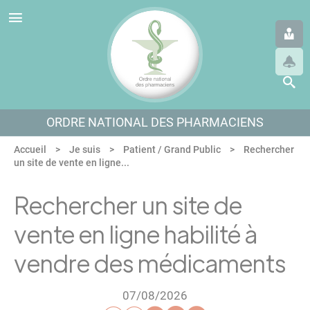
Panneau de gestion des cookies
Aller au menu
Aller au contenu
Aller en bas de page
ORDRE NATIONAL DES PHARMACIENS
Accueil
Je suis
Patient / Grand Public
Rechercher
un site de vente en ligne...
Rechercher un site de
vente en ligne habilité à
vendre des médicaments
07/08/2026