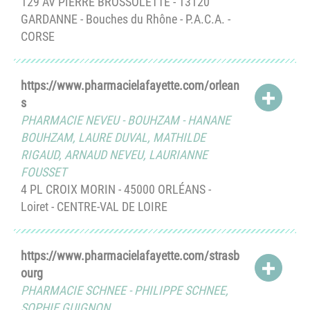
129 AV PIERRE BROSSOLETTE - 13120
GARDANNE - Bouches du Rhône - P.A.C.A. -
CORSE
https://www.pharmacielafayette.com/orlean
ACCÉD
s
PHARMACIE NEVEU - BOUHZAM
-
HANANE
BOUHZAM
,
LAURE DUVAL
,
MATHILDE
RIGAUD
,
ARNAUD NEVEU
,
LAURIANNE
FOUSSET
4 PL CROIX MORIN - 45000 ORLÉANS -
Loiret - CENTRE-VAL DE LOIRE
https://www.pharmacielafayette.com/strasb
ACCÉD
ourg
PHARMACIE SCHNEE
-
PHILIPPE SCHNEE
,
SOPHIE GUIGNON