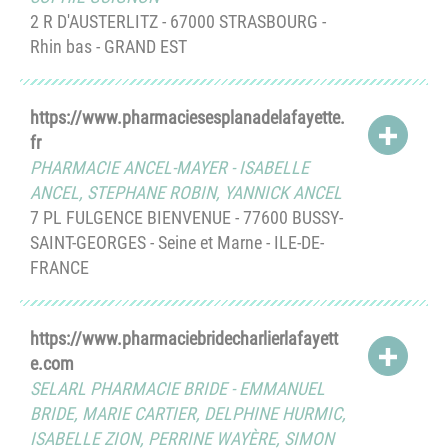
2 R D'AUSTERLITZ - 67000 STRASBOURG -
Rhin bas - GRAND EST
https://www.pharmaciesesplanadelafayette.
ACCÉD
fr
PHARMACIE ANCEL-MAYER
-
ISABELLE
ANCEL
,
STEPHANE ROBIN
,
YANNICK ANCEL
7 PL FULGENCE BIENVENUE - 77600 BUSSY-
SAINT-GEORGES - Seine et Marne - ILE-DE-
FRANCE
https://www.pharmaciebridecharlierlafayett
ACCÉD
e.com
SELARL PHARMACIE BRIDE
-
EMMANUEL
BRIDE
,
MARIE CARTIER
,
DELPHINE HURMIC
,
ISABELLE ZION
,
PERRINE WAYÈRE
,
SIMON