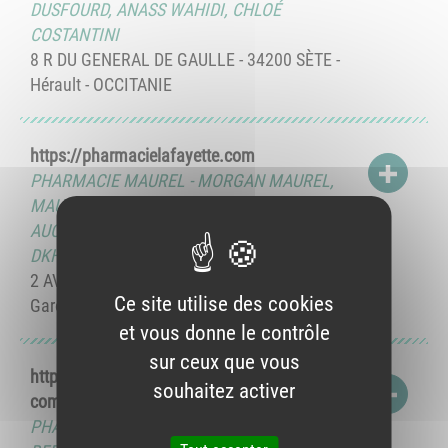
DUSFOURD
,
ANASS WAHIDI
,
CHLOÉ
COSTANTINI
8 R DU GENERAL DE GAULLE - 34200 SÈTE -
Hérault - OCCITANIE
https://pharmacielafayette.com
ACCÉD
PHARMACIE MAUREL
-
MORGAN MAUREL
,
MAUD GALLIANO
,
BRIGITTE DE FILLIPIS-
AUCAGNE
,
CLAIRE CESARI-MARCEL
,
HAFIDA
DKHISSI
2 AV JACQUES DOUZANS - 31600 MURET -
Ce site utilise des cookies
Garonne Haute - OCCITANIE
et vous donne le contrôle
sur ceux que vous
https://www.pharmaciebernardaudlafayette.
souhaitez activer
ACCÉD
com
PHARMACIE BERNARDAUD
-
STEPHANE